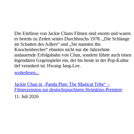
Die Einfüsse von Jackie Chans Filmen sind enorm und waren
es bereits zu Zeiten seines Durchbruchs 1978. „Die Schlange
im Schatten des Adlers“ und „Sie nannten ihn
Knochenbrecher“ ebneten nicht nur die Jahrzehnte
andauernde Erfolgsbahn von Chan, sondern führte auch einen
legendären Gegenspieler ein, der bis heute in der Pop-Kultur
tief verankert ist: Hwang Jang-Lee.
weiterlesen...
Jackie Chan in „Panda Plan: The Magical Tribe“ –
Filmrezension zur deutschsprachigen Heimkino-Premiere
11. Juli 2026