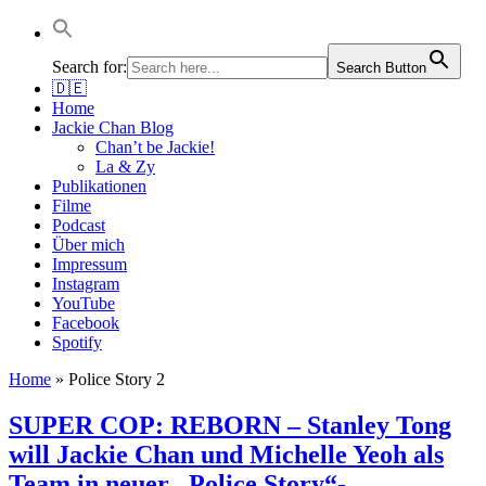
Jackie Chan Deutschland | Thorsten Boose
Autor & Jackie-Chan-Historiker
Search for:
Search Button
🇩🇪
Home
Jackie Chan Blog
Chan’t be Jackie!
La & Zy
Publikationen
Filme
Podcast
Über mich
Impressum
Instagram
YouTube
Facebook
Spotify
Home
»
Police Story 2
SUPER COP: REBORN – Stanley Tong
will Jackie Chan und Michelle Yeoh als
Team in neuer „Police Story“-