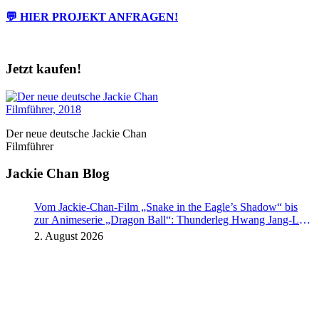
💬 HIER PROJEKT ANFRAGEN!
Jetzt kaufen!
Der neue deutsche Jackie Chan
Filmführer
Jackie Chan Blog
Vom Jackie-Chan-Film „Snake in the Eagle’s Shadow“ bis
zur Animeserie „Dragon Ball“: Thunderleg Hwang Jang-Lee
tritt globale Rechteoffensive los
2. August 2026