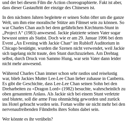
und der bei diesem Film die Action choreographierte. Fakt ist aber,
dass dieser Gastauftritt der einzige des Chinesen ist.
In den nächsten Jahren begleitete er seinen Sohn öfter um die ganze
Welt, um ihm eine moralische Stütze am Filmset sein zu können. So
war Charles Chan auch bei dem gefährlichen Kirchturm-Stunt in
„Project A“ (1983) anwesend. Jackie platzierte seinen Vater sogar
bewusst unten als Statist. Doch wie er am 29. Januar 1996 bei dem
Event „An Evening with Jackie Chan“ im Rubloff Auditorium in
Chicago bestätigte, wurden die Szenen nicht verwendet, weil Jackie
sich tagelang nicht traute, den Stunt durchzuziehen. Am Drehtag
selbst, durch Druck von Sammo Hung, war sein Vater dann leider
nicht mehr anwesend.
Während Charles Chan immer schon sehr rastlos und reiselustig
war, blieb Jackies Mutter Lee-Lee Chan lieber zuhause in Canberra.
Es gibt die Geschichte, dass Lee-Lee Chan seinen Sohn bei den
Dreharbeiten zu »Dragon Lord« (1982) besuchte, wahrscheinlich zu
oben genanntem Anlass. Als Jackie sich bei einem Stunt verletzte
und blutete, soll die arme Frau ohnmächtig geworden und zurück
ins Hotel gebracht worden sein. Fortan wollte sie nicht mehr bei den
nervenaufreibenden Filmdrehs ihres Sohns dabei sein.
Wer könnte es ihr verübeln?