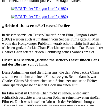
in der heißen Produktionsphase von »Dragon Lord«.
„Behind the scenes“-/Teaser-Trailer
In diesem speziellen Teaser-Trailer für den Film „Dragon Lord“
(1982) werden auch Aufnahmen vom Set des Films gezeigt. Man
wollte das Hongkonger Publikum vorab schon richtig heiß auf den
nächsten großen Jackie-Chan-Blockbuster machen. Das Besondere:
Charles Chan feiert hier den Geburtstag seines Sohnes am Set.
Diesen sehr seltenen „Behind the scenes“-Teaser finden Fans
auf der Blu-ray von 88 films.
Diese Aufnahmen sind die frühestens, die den Vater Jackie Chans
zusammen mit ihm an einem Filmset zeigen. Schon damals war
Charles Chans Markenzeichen sein Schnauzer und seine Pfeife;
Jahre später ergänzte er seinen Look um einen Hut.
Im Film selbst ist Charles Chan nicht zu sehen, wieso auch,
schließlich besuchte er nur seinen Sohn an seinem zweiten großen
Filmset. Doch was im selben Jahr nach der Veröffentlichung von
»Dragon Lord« 1982 geschah, könnte man nicht besser in ein