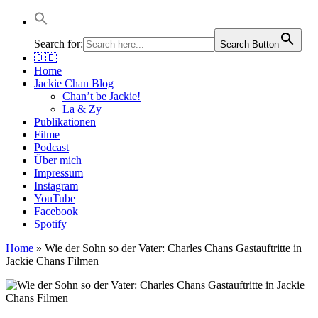
Jackie Chan Deutschland | Thorsten Boose
Autor & Jackie-Chan-Historiker
Search for:
Search Button
🇩🇪
Home
Jackie Chan Blog
Chan’t be Jackie!
La & Zy
Publikationen
Filme
Podcast
Über mich
Impressum
Instagram
YouTube
Facebook
Spotify
Home
»
Wie der Sohn so der Vater: Charles Chans Gastauftritte in
Jackie Chans Filmen