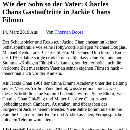
Wie der Sohn so der Vater: Charles
Chans Gastauftritte in Jackie Chans
Filmen
14. März 2019
Aus
Von
Thorsten Boose
Der Schauspieler und Regisseur Jackie Chan entstammt keiner
Schauspielfamilie wie seine Hollywood-Kollegen Michael Douglas,
Michael Keaton oder Charlie Sheen. Mit seinem Durchbruch Ende
der 1970er Jahre sorgte er nicht nur dafür, dass seine Freunde und
Stuntman-Kollegen Filmjobs bekamen, sondern er holte auch die
verlorene Zeit mit seinem Vater an seinen eigenen Filmsets nach –
manchmal auch vor der Kamera.
Als Jackie Chan 1961 der China Drama Academy unter der Leitung
seines Meisters Yu Jim-Yuen beitrat, wusste er noch nicht, was
dieser Schritt für seine Zukunft bedeuten würde. Seine Eltern, Vater
Charles Chan Chi-Ping und Mutter Lee-Lee Chan, zogen
jobbedingt nach Canberra, Australien, und übergaben das
Sorgerecht Jackies neuem Meister. Viele Jahre kommunizierte die
Familie Chan nur über Briefe und Audiokassetten, Ferngespräche
mit dem Telefon waren teuer.
1971 verließ Jackie dann die China Drama Academy, an der er zehn