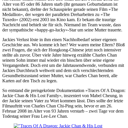
Alter von 85 oder 86 Jahren starb (ihr genaues Geburtsdatum ist
nicht bekannt), drehte der Schauspieler gerade seinen Film »The
Medallion«, der wegen der parallelen Dreharbeiten zu »The
Tuxedo« (2002) erst 2003 ins Kino kam. Er bekam die traurige
Nachricht und behielt sie für sich. Niemand im Team wusste, dass
der sympathische »happy-go-lucky«-Star um seine Mutter trauerte.
Jackies Verlust löste in ihm einen Nachholbedarf seiner eigenen
Geschichte aus. Wo komme ich her? Wer waren meine Eltern? Bloß
zwei Fragen, die sich der Hongkong-Chinese jetzt noch intensiver
stellte als zuvor. Über viele Jahre hinweg erzählte Charles Chan
seinem Sohn immer mal wieder ein bisschen über seine eigene
Vergangenheit. Doch erst um die Jahrtausendwende, verbunden mit
Jackies Durchbruch weltweit und dem sich verschlechternden
Gesundheitszustand seiner Mutter, war Charles Chan bereit, alle
Karten auf den Tisch zu legen.
So entstand die preisgekrönte Dokumentation »Traces Of A Dragon:
Jackie Chan & His Lost Family«, inszeniert von Mabel Cheung, in
der Jackie seinen Vater zu Wort kommen lässt. Dies sollte der letzte
Filmauftritt von Charles Chan Chi-Ping sein, bevor er am 26.
Februar 2008 im Alter von 93 Jahren verstarb – zwei Tage vor dem
Todestag seiner Frau Lee-Lee Chan.