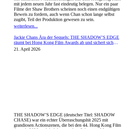
mit jedem neuen Jahr fast eindeutig belegen. Nur ein paar
Filme der Shaw Brothers scheinen noch einen endgültigen
Beweis zu fordern, auch wenn Chan schon lange selbst
zugibt, Teil der Produktion gewesen zu sein.
weiterlesen...
Jackie Chans Ära der Sequels: THE SHADOW’S EDGE
räumt bei Hong Kong Film Awards ab und sichert sich
Fortsetzung
21. April 2026
THE SHADOW’S EDGE (deutscher Titel: SHADOW
CHASE) war ein echter Überraschungshit 2025 mit
grandiosen Actionszenen, die bei den 44. Hong Kong Film