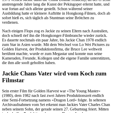
anstrengende Jahre lang die Kunst der Pekingoper erlernt hatte, und
war fortan auf sich alleine gestellt. Schon während seiner
Ausbildung hatte er kleinere Auftritte in Hongkong-Filmen, doch ab
sofort hieß es, sich täglich als Stuntman seine Brötchen zu
verdienen.
Nach einigen Flops zog es Jackie zu seinen Eltern nach Australien,
doch schnell rief ihn die Hongkonger-Filmbranche wieder zurück.
Es dauerte nochmals ein paar Jahre, bis Jackie Chan 1978 endlich
zum Star in Asien wurde. Mit dem Wechsel von Lo Wei Pictures zu
Golden Harvest, der Produktionsfirma, die Bruce Lee weltweit
berühmt machte, wurde er zum Megastar und konnte nun seine
Kameraden, Freunde, Kollegen und die eigene Familie unterstützen,
die ihm alle sooft geholfen haben.
Jackie Chans Vater wird vom Koch zum
Filmstar
Sein erster Film für Golden Harvest war »The Young Master«
(1980), dem 1982 nach fast zwei Jahren Produktionszeit endlich
eine Semi-Fortsetzung namens »Dragon Lord« folgte. In seltenen
Archivaufnahmen vom Set erkennt man Jackies Vater Charles Chan
neben seinem Sohn, der gerade seinen 27. Geburtstag feiert. Mitten