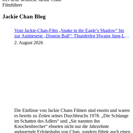
Filmführer
Jackie Chan Blog
Vom Jackie-Chan-Film „Snake in the Eagle’s Shadow“ bis
zur Animeserie „Dragon Ball“: Thunderleg Hwang Jang-Lee
tritt globale Rechteoffensive los
2. August 2026
Die Einfüsse von Jackie Chans Filmen sind enorm und waren
es bereits zu Zeiten seines Durchbruchs 1978. „Die Schlange
im Schatten des Adlers“ und „Sie nannten ihn
Knochenbrecher“ ebneten nicht nur die Jahrzehnte
andauernde Erfolgsbahn von Chan, sondern führte auch einen