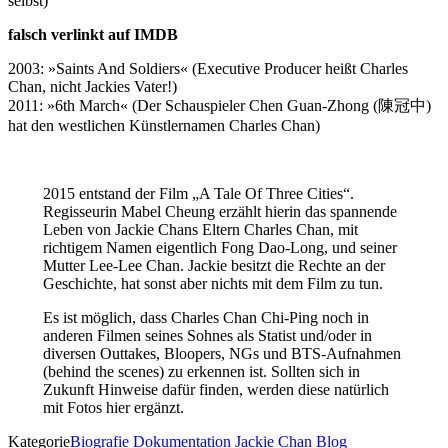
selbst)
falsch verlinkt auf IMDB
2003: »Saints And Soldiers« (Executive Producer heißt Charles
Chan, nicht Jackies Vater!)
2011: »6th March« (Der Schauspieler Chen Guan-Zhong (陳冠中)
hat den westlichen Künstlernamen Charles Chan)
2015 entstand der Film „A Tale Of Three Cities“.
Regisseurin Mabel Cheung erzählt hierin das spannende
Leben von Jackie Chans Eltern Charles Chan, mit
richtigem Namen eigentlich Fong Dao-Long, und seiner
Mutter Lee-Lee Chan. Jackie besitzt die Rechte an der
Geschichte, hat sonst aber nichts mit dem Film zu tun.
Es ist möglich, dass Charles Chan Chi-Ping noch in
anderen Filmen seines Sohnes als Statist und/oder in
diversen Outtakes, Bloopers, NGs und BTS-Aufnahmen
(behind the scenes) zu erkennen ist. Sollten sich in
Zukunft Hinweise dafür finden, werden diese natürlich
mit Fotos hier ergänzt.
Kategorie
Biografie
Dokumentation
Jackie Chan Blog