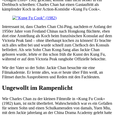
Drehbuch schreiben: Charles Chan hat einen Gastauftritt als
kämpfender Koch in der Action-Komödie »Kung Fu Cook«.
Interessant ist, dass Charles Chan Chi-Ping, nachdem er Anfang der
1950er Jahre vom Festland Chinas nach Hongkong flüchtete, eben
dort eine Anstellung als Koch beim französischen Konsulat auf dem
Victoria Peak fand – ohne überhaupt kochen zu können! Er brachte
sich alles selbst bei und wurde schnell zum Chefkoch des Konsuls
befördert. Als sein Sohn Chan Kong-Sang alias Jackie Chan
geboren wurde, lehrte er ihn schon früh die Kunst des Kung Fu,
während er auf dem Victoria Peak ranghohe Offizielle bekochte.
Wie der Vater so der Sohn: Jackie Chan besuchte nie eine
Filmakademie. Er lernte alles, was er heute über Film weiß, an
Filmset durchs Ausprobieren und Reden mit den Fachleuten.
Ungewollt im Rampenlicht
Wie Charles Chan zu der kleinen Filmrolle in »Kung Fu Cook«
(1982) kam, ist nicht überliefert. Wahrscheinlich war es ein Gefallen
für seinen Sohn und einen Schulkameraden von damals, Yuen Miu,
mit dem Jackie jahrelang an der China Drama Academy gelebt hatte