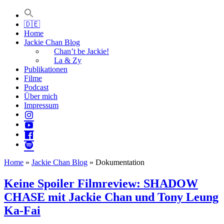
Jackie Chan Deutschland | Thorsten Boose
Autor & Jackie-Chan-Historiker
🇩🇪
Home
Jackie Chan Blog
Chan’t be Jackie!
La & Zy
Publikationen
Filme
Podcast
Über mich
Impressum
Home
»
Jackie Chan Blog
»
Dokumentation
Keine Spoiler Filmreview: SHADOW
CHASE mit Jackie Chan und Tony Leung
Ka-Fai