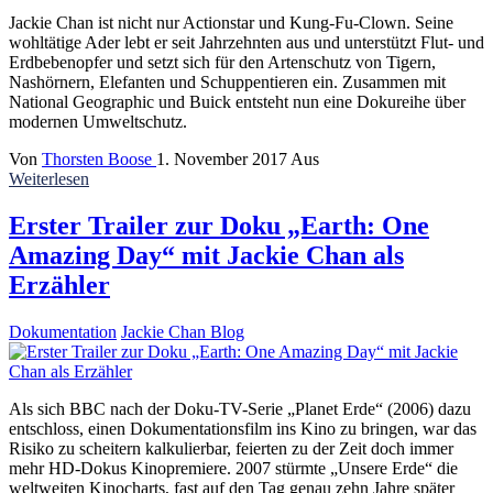
Jackie Chan ist nicht nur Actionstar und Kung-Fu-Clown. Seine
wohltätige Ader lebt er seit Jahrzehnten aus und unterstützt Flut- und
Erdbebenopfer und setzt sich für den Artenschutz von Tigern,
Nashörnern, Elefanten und Schuppentieren ein. Zusammen mit
National Geographic und Buick entsteht nun eine Dokureihe über
modernen Umweltschutz.
Von
Thorsten Boose
1. November 2017
Aus
Weiterlesen
Erster Trailer zur Doku „Earth: One
Amazing Day“ mit Jackie Chan als
Erzähler
Dokumentation
Jackie Chan Blog
Als sich BBC nach der Doku-TV-Serie „Planet Erde“ (2006) dazu
entschloss, einen Dokumentationsfilm ins Kino zu bringen, war das
Risiko zu scheitern kalkulierbar, feierten zu der Zeit doch immer
mehr HD-Dokus Kinopremiere. 2007 stürmte „Unsere Erde“ die
weltweiten Kinocharts, fast auf den Tag genau zehn Jahre später