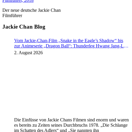
Der neue deutsche Jackie Chan
Filmführer
Jackie Chan Blog
Vom Jackie-Chan-Film „Snake in the Eagle’s Shadow“ bis
zur Animeserie „Dragon Ball“: Thunderleg Hwang Jang-Lee
tritt globale Rechteoffensive los
2. August 2026
Die Einfüsse von Jackie Chans Filmen sind enorm und waren
es bereits zu Zeiten seines Durchbruchs 1978. „Die Schlange
im Schatten des Adlers“ und „Sie nannten ihn