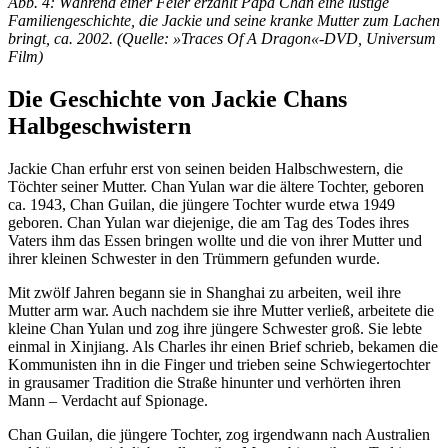
Abb. 4: Während einer Feier erzählt Papa Chan eine lustige
Familiengeschichte, die Jackie und seine kranke Mutter zum Lachen
bringt, ca. 2002. (Quelle: »Traces Of A Dragon«-DVD, Universum
Film)
Die Geschichte von Jackie Chans
Halbgeschwistern
Jackie Chan erfuhr erst von seinen beiden Halbschwestern, die
Töchter seiner Mutter. Chan Yulan war die ältere Tochter, geboren
ca. 1943, Chan Guilan, die jüngere Tochter wurde etwa 1949
geboren. Chan Yulan war diejenige, die am Tag des Todes ihres
Vaters ihm das Essen bringen wollte und die von ihrer Mutter und
ihrer kleinen Schwester in den Trümmern gefunden wurde.
Mit zwölf Jahren begann sie in Shanghai zu arbeiten, weil ihre
Mutter arm war. Auch nachdem sie ihre Mutter verließ, arbeitete die
kleine Chan Yulan und zog ihre jüngere Schwester groß. Sie lebte
einmal in Xinjiang. Als Charles ihr einen Brief schrieb, bekamen die
Kommunisten ihn in die Finger und trieben seine Schwiegertochter
in grausamer Tradition die Straße hinunter und verhörten ihren
Mann – Verdacht auf Spionage.
Chan Guilan, die jüngere Tochter, zog irgendwann nach Australien