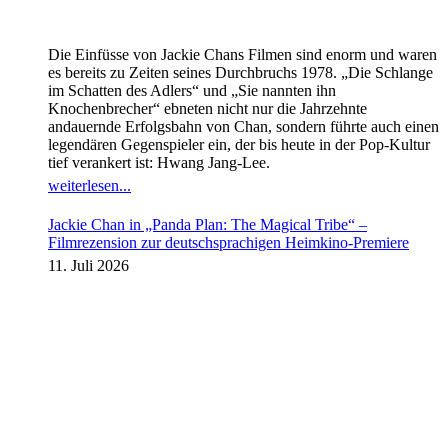
Die Einfüsse von Jackie Chans Filmen sind enorm und waren
es bereits zu Zeiten seines Durchbruchs 1978. „Die Schlange
im Schatten des Adlers“ und „Sie nannten ihn
Knochenbrecher“ ebneten nicht nur die Jahrzehnte
andauernde Erfolgsbahn von Chan, sondern führte auch einen
legendären Gegenspieler ein, der bis heute in der Pop-Kultur
tief verankert ist: Hwang Jang-Lee.
weiterlesen...
Jackie Chan in „Panda Plan: The Magical Tribe“ –
Filmrezension zur deutschsprachigen Heimkino-Premiere
11. Juli 2026