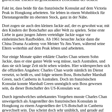
Fakt ist, dass beide für das französische Konsulat auf dem Victoria
Peak in Hongkong arbeiteten. Sie lebten in einem Wohnblock für
Dienstangestellte im obersten Stock, ganz in der Nähe.
Dort zogen sie auch den kleinen Jackie auf, der es gewohnt war, mit
den Kindern der Botschafter aus aller Welt zu spielen. Seine erste
Liebe in ganz jungen Jahren verteidigte Jackie sogar vor
einheimischen Raufbolden. Ab 1961 besuchte Jackie dann die
China Drama Academy von Meister Yu Jim-Yuen, während seine
Eltern weiterhin auf dem Peak lebten und arbeiteten.
Nur einige Monate später erklärte Charles Chan seinem Sohn
Jackie, dass er eine ganze Weile weg müsse, nach Australien, und
dass sie sich lange Zeit nicht sehen würden. Hier widersprechen sich
die offiziellen Angaben: Charles Chan wurde nämlich im Dienst
versetzt, so heißt es, und folgte seinem Boss, Botschafter Marshall
Green, nach Canberra in Australien. Doch im französischen
Konsulat konnte Marshall Green unmöglich sein Boss gewesen
sein, da dieser Botschafter des US-Konsulats war.
Durch irgendwelches unbekanntes Vorgehen musste Charles Chan
unweigerlich als Angestellter des französischen Konsulats in
Hongkong zu einem Angestellten der US-Botschaft in Canberra
gewechselt sein. Das scheint doch sehr unüblich, und gerade auf