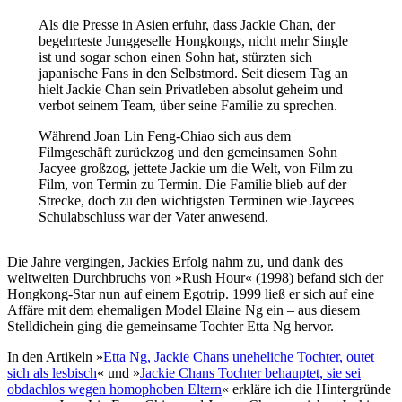
Als die Presse in Asien erfuhr, dass Jackie Chan, der
begehrteste Junggeselle Hongkongs, nicht mehr Single
ist und sogar schon einen Sohn hat, stürzten sich
japanische Fans in den Selbstmord. Seit diesem Tag an
hielt Jackie Chan sein Privatleben absolut geheim und
verbot seinem Team, über seine Familie zu sprechen.
Während Joan Lin Feng-Chiao sich aus dem
Filmgeschäft zurückzog und den gemeinsamen Sohn
Jacyee großzog, jettete Jackie um die Welt, von Film zu
Film, von Termin zu Termin. Die Familie blieb auf der
Strecke, doch zu den wichtigsten Terminen wie Jaycees
Schulabschluss war der Vater anwesend.
Die Jahre vergingen, Jackies Erfolg nahm zu, und dank des
weltweiten Durchbruchs von »Rush Hour« (1998) befand sich der
Hongkong-Star nun auf einem Egotrip. 1999 ließ er sich auf eine
Affäre mit dem ehemaligen Model Elaine Ng ein – aus diesem
Stelldichein ging die gemeinsame Tochter Etta Ng hervor.
In den Artikeln »
Etta Ng, Jackie Chans uneheliche Tochter, outet
sich als lesbisch
« und »
Jackie Chans Tochter behauptet, sie sei
obdachlos wegen homophoben Eltern
« erkläre ich die Hintergründe