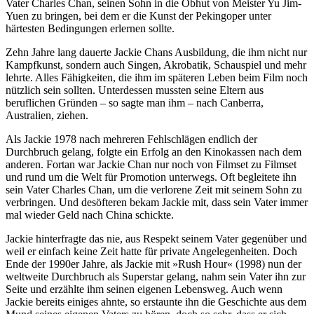
Vater Charles Chan, seinen Sohn in die Obhut von Meister Yu Jim-
Yuen zu bringen, bei dem er die Kunst der Pekingoper unter
härtesten Bedingungen erlernen sollte.
Zehn Jahre lang dauerte Jackie Chans Ausbildung, die ihm nicht nur
Kampfkunst, sondern auch Singen, Akrobatik, Schauspiel und mehr
lehrte. Alles Fähigkeiten, die ihm im späteren Leben beim Film noch
nützlich sein sollten. Unterdessen mussten seine Eltern aus
beruflichen Gründen – so sagte man ihm – nach Canberra,
Australien, ziehen.
Als Jackie 1978 nach mehreren Fehlschlägen endlich der
Durchbruch gelang, folgte ein Erfolg an den Kinokassen nach dem
anderen. Fortan war Jackie Chan nur noch von Filmset zu Filmset
und rund um die Welt für Promotion unterwegs. Oft begleitete ihn
sein Vater Charles Chan, um die verlorene Zeit mit seinem Sohn zu
verbringen. Und desöfteren bekam Jackie mit, dass sein Vater immer
mal wieder Geld nach China schickte.
Jackie hinterfragte das nie, aus Respekt seinem Vater gegenüber und
weil er einfach keine Zeit hatte für private Angelegenheiten. Doch
Ende der 1990er Jahre, als Jackie mit »Rush Hour« (1998) nun der
weltweite Durchbruch als Superstar gelang, nahm sein Vater ihn zur
Seite und erzählte ihm seinen eigenen Lebensweg. Auch wenn
Jackie bereits einiges ahnte, so erstaunte ihn die Geschichte aus dem