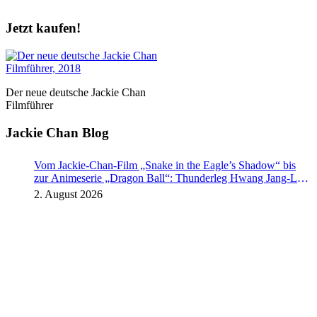
Jetzt kaufen!
Der neue deutsche Jackie Chan
Filmführer
Jackie Chan Blog
Vom Jackie-Chan-Film „Snake in the Eagle’s Shadow“ bis
zur Animeserie „Dragon Ball“: Thunderleg Hwang Jang-Lee
tritt globale Rechteoffensive los
2. August 2026