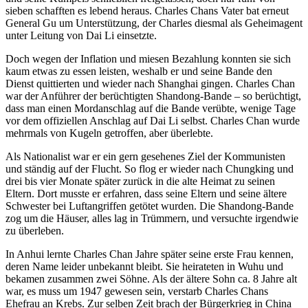
sieben schafften es lebend heraus. Charles Chans Vater bat erneut
General Gu um Unterstützung, der Charles diesmal als Geheimagent
unter Leitung von Dai Li einsetzte.
Doch wegen der Inflation und miesen Bezahlung konnten sie sich
kaum etwas zu essen leisten, weshalb er und seine Bande den
Dienst quittierten und wieder nach Shanghai gingen. Charles Chan
war der Anführer der berüchtigten Shandong-Bande – so berüchtigt,
dass man einen Mordanschlag auf die Bande verübte, wenige Tage
vor dem offiziellen Anschlag auf Dai Li selbst. Charles Chan wurde
mehrmals von Kugeln getroffen, aber überlebte.
Als Nationalist war er ein gern gesehenes Ziel der Kommunisten
und ständig auf der Flucht. So flog er wieder nach Chungking und
drei bis vier Monate später zurück in die alte Heimat zu seinen
Eltern. Dort musste er erfahren, dass seine Eltern und seine ältere
Schwester bei Luftangriffen getötet wurden. Die Shandong-Bande
zog um die Häuser, alles lag in Trümmern, und versuchte irgendwie
zu überleben.
In Anhui lernte Charles Chan Jahre später seine erste Frau kennen,
deren Name leider unbekannt bleibt. Sie heirateten in Wuhu und
bekamen zusammen zwei Söhne. Als der ältere Sohn ca. 8 Jahre alt
war, es muss um 1947 gewesen sein, verstarb Charles Chans
Ehefrau an Krebs. Zur selben Zeit brach der Bürgerkrieg in China