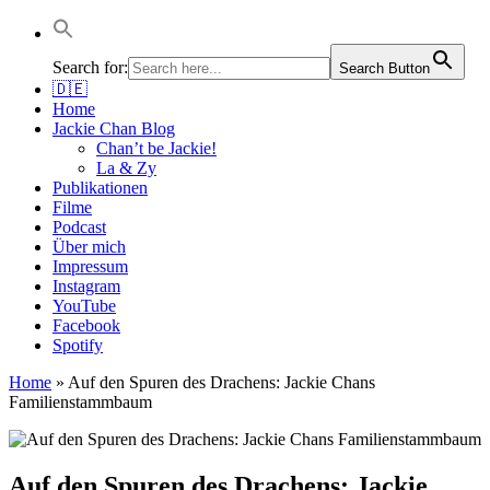
Jackie Chan Deutschland | Thorsten Boose
Autor & Jackie-Chan-Historiker
Search for:
Search Button
🇩🇪
Home
Jackie Chan Blog
Chan’t be Jackie!
La & Zy
Publikationen
Filme
Podcast
Über mich
Impressum
Instagram
YouTube
Facebook
Spotify
Home
»
Auf den Spuren des Drachens: Jackie Chans
Familienstammbaum
Auf den Spuren des Drachens: Jackie