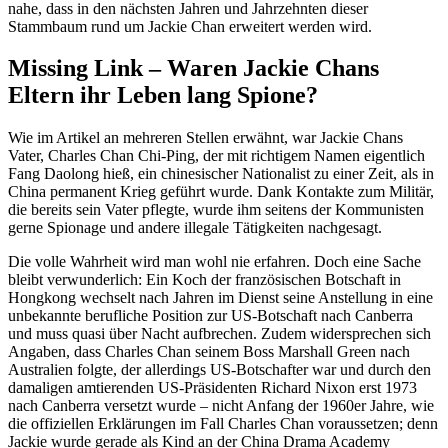
nahe, dass in den nächsten Jahren und Jahrzehnten dieser
Stammbaum rund um Jackie Chan erweitert werden wird.
Missing Link – Waren Jackie Chans
Eltern ihr Leben lang Spione?
Wie im Artikel an mehreren Stellen erwähnt, war Jackie Chans
Vater, Charles Chan Chi-Ping, der mit richtigem Namen eigentlich
Fang Daolong hieß, ein chinesischer Nationalist zu einer Zeit, als in
China permanent Krieg geführt wurde. Dank Kontakte zum Militär,
die bereits sein Vater pflegte, wurde ihm seitens der Kommunisten
gerne Spionage und andere illegale Tätigkeiten nachgesagt.
Die volle Wahrheit wird man wohl nie erfahren. Doch eine Sache
bleibt verwunderlich: Ein Koch der französischen Botschaft in
Hongkong wechselt nach Jahren im Dienst seine Anstellung in eine
unbekannte berufliche Position zur US-Botschaft nach Canberra
und muss quasi über Nacht aufbrechen. Zudem widersprechen sich
Angaben, dass Charles Chan seinem Boss Marshall Green nach
Australien folgte, der allerdings US-Botschafter war und durch den
damaligen amtierenden US-Präsidenten Richard Nixon erst 1973
nach Canberra versetzt wurde – nicht Anfang der 1960er Jahre, wie
die offiziellen Erklärungen im Fall Charles Chan voraussetzen; denn
Jackie wurde gerade als Kind an der China Drama Academy