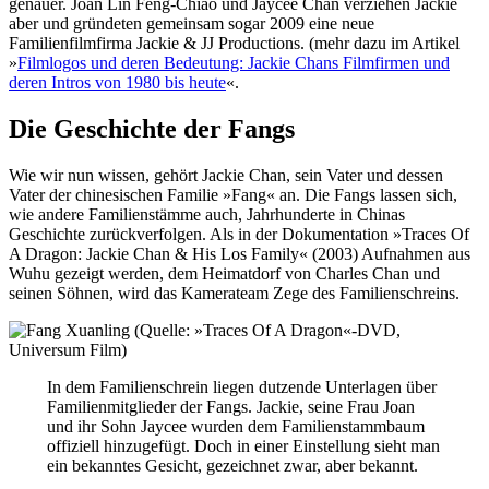
genauer. Joan Lin Feng-Chiao und Jaycee Chan verziehen Jackie
aber und gründeten gemeinsam sogar 2009 eine neue
Familienfilmfirma Jackie & JJ Productions. (mehr dazu im Artikel
»
Filmlogos und deren Bedeutung: Jackie Chans Filmfirmen und
deren Intros von 1980 bis heute
«.
Die Geschichte der Fangs
Wie wir nun wissen, gehört Jackie Chan, sein Vater und dessen
Vater der chinesischen Familie »Fang« an. Die Fangs lassen sich,
wie andere Familienstämme auch, Jahrhunderte in Chinas
Geschichte zurückverfolgen. Als in der Dokumentation »Traces Of
A Dragon: Jackie Chan & His Los Family« (2003) Aufnahmen aus
Wuhu gezeigt werden, dem Heimatdorf von Charles Chan und
seinen Söhnen, wird das Kamerateam Zege des Familienschreins.
In dem Familienschrein liegen dutzende Unterlagen über
Familienmitglieder der Fangs. Jackie, seine Frau Joan
und ihr Sohn Jaycee wurden dem Familienstammbaum
offiziell hinzugefügt. Doch in einer Einstellung sieht man
ein bekanntes Gesicht, gezeichnet zwar, aber bekannt.