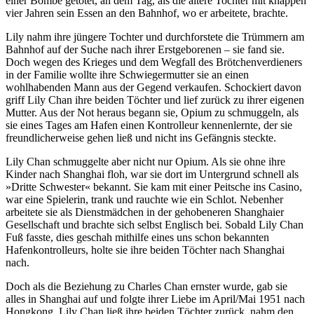
einer Bombe getötet, an dem Tag, als die ältere Tochter mit knappen
vier Jahren sein Essen an den Bahnhof, wo er arbeitete, brachte.
Lily nahm ihre jüngere Tochter und durchforstete die Trümmern am
Bahnhof auf der Suche nach ihrer Erstgeborenen – sie fand sie.
Doch wegen des Krieges und dem Wegfall des Brötchenverdieners
in der Familie wollte ihre Schwiegermutter sie an einen
wohlhabenden Mann aus der Gegend verkaufen. Schockiert davon
griff Lily Chan ihre beiden Töchter und lief zurück zu ihrer eigenen
Mutter. Aus der Not heraus begann sie, Opium zu schmuggeln, als
sie eines Tages am Hafen einen Kontrolleur kennenlernte, der sie
freundlicherweise gehen ließ und nicht ins Gefängnis steckte.
Lily Chan schmuggelte aber nicht nur Opium. Als sie ohne ihre
Kinder nach Shanghai floh, war sie dort im Untergrund schnell als
»Dritte Schwester« bekannt. Sie kam mit einer Peitsche ins Casino,
war eine Spielerin, trank und rauchte wie ein Schlot. Nebenher
arbeitete sie als Dienstmädchen in der gehobeneren Shanghaier
Gesellschaft und brachte sich selbst Englisch bei. Sobald Lily Chan
Fuß fasste, dies geschah mithilfe eines uns schon bekannten
Hafenkontrolleurs, holte sie ihre beiden Töchter nach Shanghai
nach.
Doch als die Beziehung zu Charles Chan ernster wurde, gab sie
alles in Shanghai auf und folgte ihrer Liebe im April/Mai 1951 nach
Hongkong. Lily Chan ließ ihre beiden Töchter zurück, nahm den