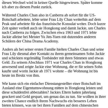
diesen Wechsel wird in keiner Quelle hingewiesen. Später komme
ich aber zu diesem Punkt zurück.
Während Charles Chan also in Canberra ab sofort für die US-
Botschaft arbeitete, lebte seine Frau Lily Chan weiterhin auf dem
Peak und arbeitete für das französische Konsulat weiter. Doch kurze
Zeit später verließ auch sie Hongkong und damit Jackie, um Charles
nach Canberra zu folgen. Zwischen etwa 1963 und 1971 lebte
Jackie alleine bei Meister Yu Jim-Yuen mit dutzenden anderen
Schülern der China Drama Academy.
Anders als bei seiner ersten Familie hielten Charles Chan und seine
Frau Lily diesmal aber Kontakt zu ihrem gemeinsamen Sohn Jackie
und schickten regelmäßig Tonbänder mit ihren Stimmen und etwas
Geld. Zu seinem Abschluss 1971 war Charles Chan in Hongkong
anwesend und zeigte Jackie eine Wohnung, die er für seinen Sohn
kaufte und worin Jackie ab 1971 wohnte – die Wohnung ist bis
heute im Besitz von ihm.
Wie kann sich ein einfacher Dienstangestellter einer Botschaft im
Ausland eine Eigentumswohnung mitten in Hongkong leisten und
diese schuldenfrei abbezahlen? Jackies Eltern hatten jahrelang
geackert und Geld gespart, um genau das zu tun. Sie wollten in ihrer
zweiten Chance endlich ihrem Nachwuchs ein besseres Leben
bieten können, was sie bei ihren Familien auf dem chinesischen