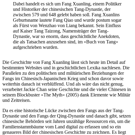
Dabei handelt es sich um Fang Xuanling, einem Politiker
und Historiker der chinesischen Tang-Dynastie, der
zwischen 579 und 648 gelebt haben soll. Fang Xuanlins
Geburtsname lautete Fang Qiao und wurde postum sogar
als Fürst von Wenzhao von Liang bekannt. Sein Einfluss
auf Kaiser Tang Taizong, Namensträger der Tang-
Dynastie, war so enorm, dass geschichtliche Anekdoten,
die als Tatsachen anzusehen sind, im »Buch von Tang«
aufgeschrieben wurden.
Die Geschichte von Fang Xuanling lässt sich heute im Detail auf
bestimmten Websites und in geschichtlichen Lexika nachlesen. Die
Parallelen zu den politischen und militärischen Beziehungen der
Fangs im Chinesisch-Japanischen Krieg und schon davor sowie
weiterhin danach ist verblüffend. Und als wäre das nicht genug,
verarbeitet Jackie Chan seine Geschichte und die vieler Chinesen in
seinem Blockbuster »The Myth« (2005) dank Elemente wie Militär
und Zeitreisen.
Da es eine historische Lücke zwischen den Fangs aus der Tang-
Dynastie und den Fangs der Qing-Dynastie und danach gibt, setzen
chinesische Behörden seit Jahren unzählige Ressourcen ein, um die
Familienstammbäume vom Land digital zu erfassen und so ein
genaueres Bild der chinesischen Geschichte zu zeichnen. Es liegt