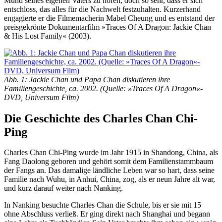
Mund seines eigenen Vaters zu hören, doch so sehr, dass er sich
entschloss, das alles für die Nachwelt festzuhalten. Kurzerhand
engagierte er die Filmemacherin Mabel Cheung und es entstand der
preisgekrönte Dokumentarfilm »Traces Of A Dragon: Jackie Chan
& His Lost Family« (2003).
Abb. 1: Jackie Chan und Papa Chan diskutieren ihre
Familiengeschichte, ca. 2002. (Quelle: »Traces Of A Dragon«-
DVD, Universum Film)
Die Geschichte des Charles Chan Chi-
Ping
Charles Chan Chi-Ping wurde im Jahr 1915 in Shandong, China, als
Fang Daolong geboren und gehört somit dem Familienstammbaum
der Fangs an. Das damalige ländliche Leben war so hart, dass seine
Familie nach Wuhu, in Anhui, China, zog, als er neun Jahre alt war,
und kurz darauf weiter nach Nanking.
In Nanking besuchte Charles Chan die Schule, bis er sie mit 15
ohne Abschluss verließ. Er ging direkt nach Shanghai und begann