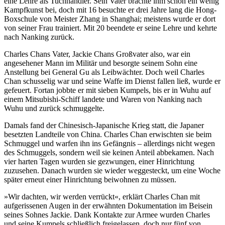
eine Lehre als Tuchhändler. Sein Vater brachte ihm schon ein wenig
Kampfkunst bei, doch mit 16 besuchte er drei Jahre lang die Hong-
Boxschule von Meister Zhang in Shanghai; meistens wurde er dort
von seiner Frau trainiert. Mit 20 beendete er seine Lehre und kehrte
nach Nanking zurück.
Charles Chans Vater, Jackie Chans Großvater also, war ein
angesehener Mann im Militär und besorgte seinem Sohn eine
Anstellung bei General Gu als Leibwächter. Doch weil Charles
Chan schusselig war und seine Waffe im Dienst fallen ließ, wurde er
gefeuert. Fortan jobbte er mit sieben Kumpels, bis er in Wuhu auf
einem Mitsubishi-Schiff landete und Waren von Nanking nach
Wuhu und zurück schmuggelte.
Damals fand der Chinesisch-Japanische Krieg statt, die Japaner
besetzten Landteile von China. Charles Chan erwischten sie beim
Schmuggel und warfen ihn ins Gefängnis – allerdings nicht wegen
des Schmuggels, sondern weil sie keinen Anteil abbekamen. Nach
vier harten Tagen wurden sie gezwungen, einer Hinrichtung
zuzusehen. Danach wurden sie wieder weggesteckt, um eine Woche
später erneut einer Hinrichtung beiwohnen zu müssen.
»Wir dachten, wir werden verrückt«, erklärt Charles Chan mit
aufgerissenen Augen in der erwähnten Dokumentation im Beisein
seines Sohnes Jackie. Dank Kontakte zur Armee wurden Charles
und seine Kumpels schließlich freigelassen, doch nur fünf von