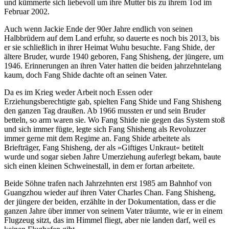
und kümmerte sich liebevoll um ihre Mutter bis zu ihrem Tod im
Februar 2002.
Auch wenn Jackie Ende der 90er Jahre endlich von seinen
Halbbrüdern auf dem Land erfuhr, so dauerte es noch bis 2013, bis
er sie schließlich in ihrer Heimat Wuhu besuchte. Fang Shide, der
ältere Bruder, wurde 1940 geboren, Fang Shisheng, der jüngere, um
1946. Erinnerungen an ihren Vater hatten die beiden jahrzehntelang
kaum, doch Fang Shide dachte oft an seinen Vater.
Da es im Krieg weder Arbeit noch Essen oder
Erziehungsberechtigte gab, spielten Fang Shide und Fang Shisheng
den ganzen Tag draußen. Ab 1966 mussten er und sein Bruder
betteln, so arm waren sie. Wo Fang Shide nie gegen das System stoß
und sich immer fügte, legte sich Fang Shisheng als Revoluzzer
immer gerne mit dem Regime an. Fang Shide arbeitete als
Briefträger, Fang Shisheng, der als »Giftiges Unkraut« betitelt
wurde und sogar sieben Jahre Umerziehung auferlegt bekam, baute
sich einen kleinen Schweinestall, in dem er fortan arbeitete.
Beide Söhne trafen nach Jahrzehnten erst 1985 am Bahnhof von
Guangzhou wieder auf ihren Vater Charles Chan. Fang Shisheng,
der jüngere der beiden, erzählte in der Dokumentation, dass er die
ganzen Jahre über immer von seinem Vater träumte, wie er in einem
Flugzeug sitzt, das im Himmel fliegt, aber nie landen darf, weil es