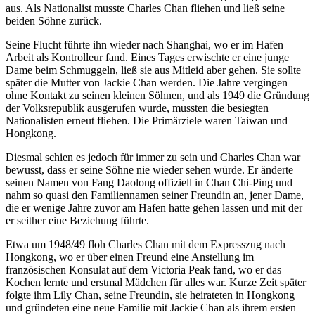
aus. Als Nationalist musste Charles Chan fliehen und ließ seine
beiden Söhne zurück.
Seine Flucht führte ihn wieder nach Shanghai, wo er im Hafen
Arbeit als Kontrolleur fand. Eines Tages erwischte er eine junge
Dame beim Schmuggeln, ließ sie aus Mitleid aber gehen. Sie sollte
später die Mutter von Jackie Chan werden. Die Jahre vergingen
ohne Kontakt zu seinen kleinen Söhnen, und als 1949 die Gründung
der Volksrepublik ausgerufen wurde, mussten die besiegten
Nationalisten erneut fliehen. Die Primärziele waren Taiwan und
Hongkong.
Diesmal schien es jedoch für immer zu sein und Charles Chan war
bewusst, dass er seine Söhne nie wieder sehen würde. Er änderte
seinen Namen von Fang Daolong offiziell in Chan Chi-Ping und
nahm so quasi den Familiennamen seiner Freundin an, jener Dame,
die er wenige Jahre zuvor am Hafen hatte gehen lassen und mit der
er seither eine Beziehung führte.
Etwa um 1948/49 floh Charles Chan mit dem Expresszug nach
Hongkong, wo er über einen Freund eine Anstellung im
französischen Konsulat auf dem Victoria Peak fand, wo er das
Kochen lernte und erstmal Mädchen für alles war. Kurze Zeit später
folgte ihm Lily Chan, seine Freundin, sie heirateten in Hongkong
und gründeten eine neue Familie mit Jackie Chan als ihrem ersten