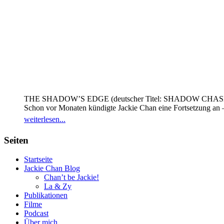
THE SHADOW’S EDGE (deutscher Titel: SHADOW CHASE) war e
Schon vor Monaten kündigte Jackie Chan eine Fortsetzung an – jet
weiterlesen...
Seiten
Startseite
Jackie Chan Blog
Chan’t be Jackie!
La & Zy
Publikationen
Filme
Podcast
Über mich