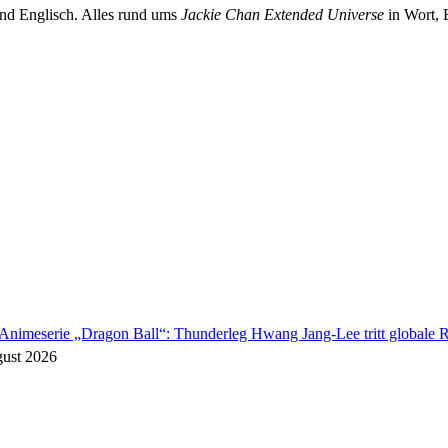
und Englisch. Alles rund ums
Jackie Chan Extended Universe
in Wort, 
Animeserie „Dragon Ball“: Thunderleg Hwang Jang-Lee tritt globale R
gust 2026