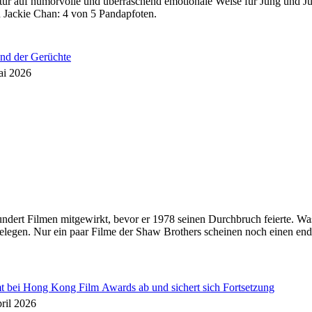
tur auf humorvolle und überraschend emotionale Weise für Jung und Jun
Jackie Chan: 4 von 5 Pandapfoten.
nd der Gerüchte
ai 2026
hundert Filmen mitgewirkt, bevor er 1978 seinen Durchbruch feierte. W
legen. Nur ein paar Filme der Shaw Brothers scheinen noch einen end
ei Hong Kong Film Awards ab und sichert sich Fortsetzung
ril 2026