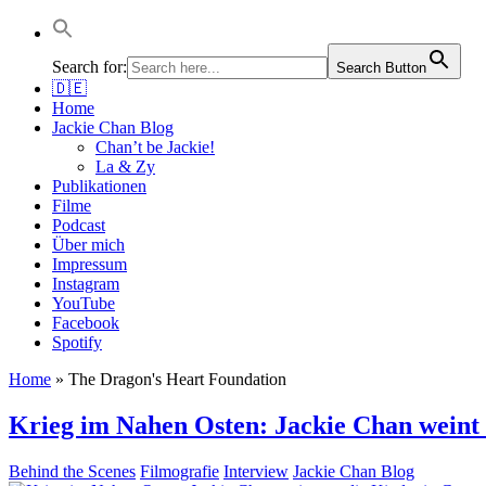
Jackie Chan Deutschland | Thorsten Boose
Autor & Jackie-Chan-Historiker
Search for:
Search Button
🇩🇪
Home
Jackie Chan Blog
Chan’t be Jackie!
La & Zy
Publikationen
Filme
Podcast
Über mich
Impressum
Instagram
YouTube
Facebook
Spotify
Home
»
The Dragon's Heart Foundation
Krieg im Nahen Osten: Jackie Chan weint
Behind the Scenes
Filmografie
Interview
Jackie Chan Blog