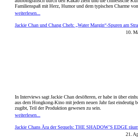
autobiografisch durch den Kakao zieht und die chinesische Kul
Familienspaß mit Herz, Humor und dem typischen Charme von 
weiterlesen...
Jackie Chan und Chang Cheh: „Water Margin“-Spuren am Stra
10. M
In Interviews sagt Jackie Chan desöfteren, er habe in über ein
aus dem Hongkong-Kino mit jedem neuen Jahr fast eindeutig be
zugibt, Teil der Produktion gewesen zu sein.
weiterlesen...
Jackie Chans Ära der Sequels: THE SHADOW’S EDGE räumt b
21. Ap