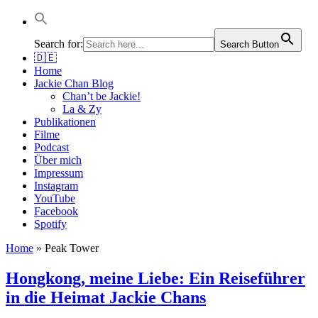
Jackie Chan Deutschland | Thorsten Boose
Autor & Jackie-Chan-Historiker
Search for:
Search Button
🇩🇪
Home
Jackie Chan Blog
Chan’t be Jackie!
La & Zy
Publikationen
Filme
Podcast
Über mich
Impressum
Instagram
YouTube
Facebook
Spotify
Home
»
Peak Tower
Hongkong, meine Liebe: Ein Reiseführer
in die Heimat Jackie Chans