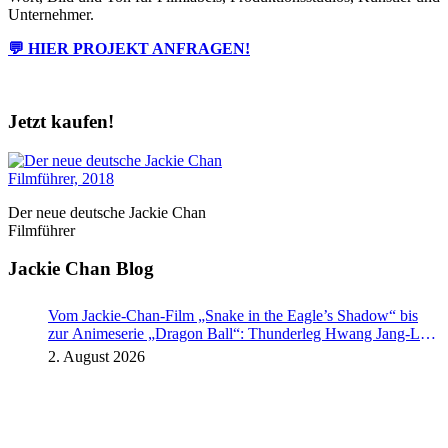
Unternehmer.
💬 HIER PROJEKT ANFRAGEN!
Jetzt kaufen!
Der neue deutsche Jackie Chan
Filmführer
Jackie Chan Blog
Vom Jackie-Chan-Film „Snake in the Eagle’s Shadow“ bis
zur Animeserie „Dragon Ball“: Thunderleg Hwang Jang-Lee
tritt globale Rechteoffensive los
2. August 2026