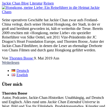
Jackie Chan Blog
Literatur
Reisen
Seine operativen Geschäfte hat Jackie Chan zwar aufs Festland-
China verlegt, doch seiner Heimat Hongkong, der Stadt, in der er
groß und berühmt geworden ist, hält er weiterhin die Treue. Bereits
2009 erschien mit »Hongkong, meine Liebe« ein spezieller
Reiseführer von Silke Oettel, seit 2011 Vize-Präsidentin der JC
Dragon’s Heart Foundation Europe, und Thorsten Boose, Autor der
Jackie-Chan-Filmführer, in denen die Leser an ehemalige Drehorte
von Chans Filmen und durch ganz Hongkong geführt werden.
Von
Thorsten Boose
9. Mai 2019
Aus
Weiterlesen
Deutsch
English
Über mich
Thorsten Boose
Autor, Podcaster, Jackie-Chan-Historiker. Unabhängig, auf Deutsch
und Englisch. Alles rund ums
Jackie Chan Extended Universe
in
Wort, Bild und Ton für Filmlabels, Produktionsstudios, Künstler und