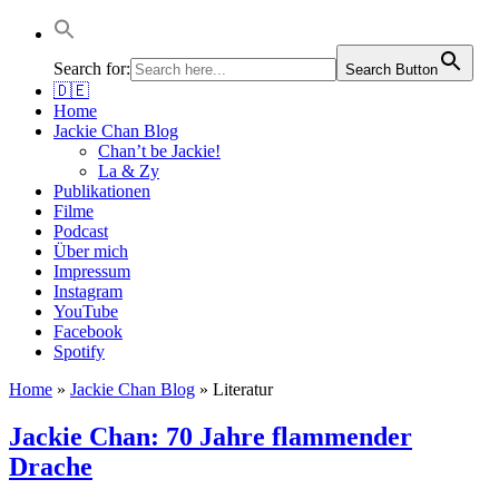
Jackie Chan Deutschland | Thorsten Boose
Autor & Jackie-Chan-Historiker
Search for:
Search Button
🇩🇪
Home
Jackie Chan Blog
Chan’t be Jackie!
La & Zy
Publikationen
Filme
Podcast
Über mich
Impressum
Instagram
YouTube
Facebook
Spotify
Home
»
Jackie Chan Blog
»
Literatur
Jackie Chan: 70 Jahre flammender
Drache