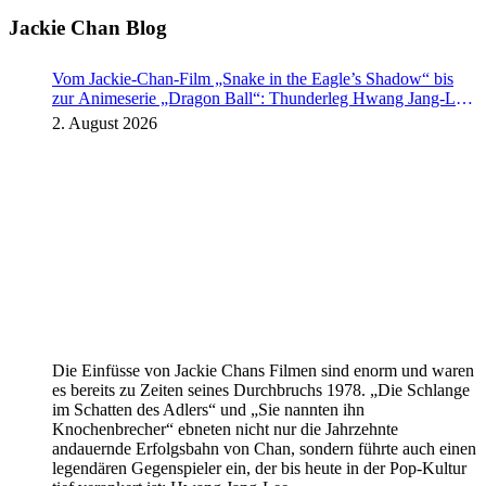
Jackie Chan Blog
Vom Jackie-Chan-Film „Snake in the Eagle’s Shadow“ bis
zur Animeserie „Dragon Ball“: Thunderleg Hwang Jang-Lee
tritt globale Rechteoffensive los
2. August 2026
Die Einfüsse von Jackie Chans Filmen sind enorm und waren
es bereits zu Zeiten seines Durchbruchs 1978. „Die Schlange
im Schatten des Adlers“ und „Sie nannten ihn
Knochenbrecher“ ebneten nicht nur die Jahrzehnte
andauernde Erfolgsbahn von Chan, sondern führte auch einen
legendären Gegenspieler ein, der bis heute in der Pop-Kultur