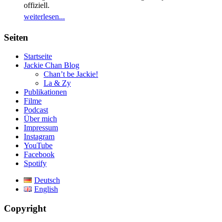
offiziell.
weiterlesen...
Seiten
Startseite
Jackie Chan Blog
Chan’t be Jackie!
La & Zy
Publikationen
Filme
Podcast
Über mich
Impressum
Instagram
YouTube
Facebook
Spotify
Deutsch
English
Copyright