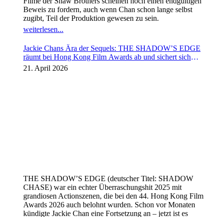
Filme der Shaw Brothers scheinen noch einen endgültigen
Beweis zu fordern, auch wenn Chan schon lange selbst
zugibt, Teil der Produktion gewesen zu sein.
weiterlesen...
Jackie Chans Ära der Sequels: THE SHADOW’S EDGE
räumt bei Hong Kong Film Awards ab und sichert sich
Fortsetzung
21. April 2026
THE SHADOW’S EDGE (deutscher Titel: SHADOW
CHASE) war ein echter Überraschungshit 2025 mit
grandiosen Actionszenen, die bei den 44. Hong Kong Film
Awards 2026 auch belohnt wurden. Schon vor Monaten
kündigte Jackie Chan eine Fortsetzung an – jetzt ist es