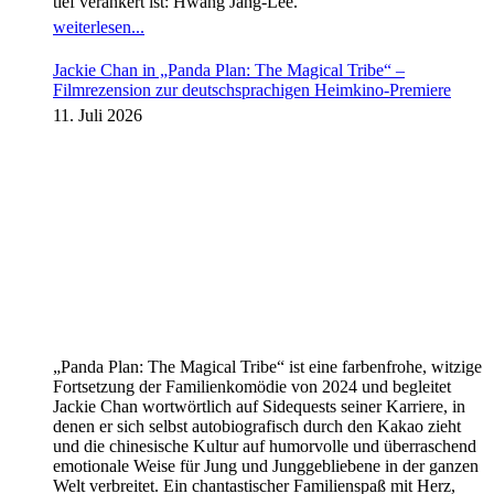
tief verankert ist: Hwang Jang-Lee.
weiterlesen...
Jackie Chan in „Panda Plan: The Magical Tribe“ –
Filmrezension zur deutschsprachigen Heimkino-Premiere
11. Juli 2026
„Panda Plan: The Magical Tribe“ ist eine farbenfrohe, witzige
Fortsetzung der Familienkomödie von 2024 und begleitet
Jackie Chan wortwörtlich auf Sidequests seiner Karriere, in
denen er sich selbst autobiografisch durch den Kakao zieht
und die chinesische Kultur auf humorvolle und überraschend
emotionale Weise für Jung und Junggebliebene in der ganzen
Welt verbreitet. Ein chantastischer Familienspaß mit Herz,