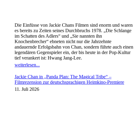
Die Einfüsse von Jackie Chans Filmen sind enorm und waren
es bereits zu Zeiten seines Durchbruchs 1978. „Die Schlange
im Schatten des Adlers“ und „Sie nannten ihn
Knochenbrecher“ ebneten nicht nur die Jahrzehnte
andauernde Erfolgsbahn von Chan, sondern führte auch einen
legendären Gegenspieler ein, der bis heute in der Pop-Kultur
tief verankert ist: Hwang Jang-Lee.
weiterlesen...
Jackie Chan in „Panda Plan: The Magical Tribe“ –
Filmrezension zur deutschsprachigen Heimkino-Premiere
11. Juli 2026