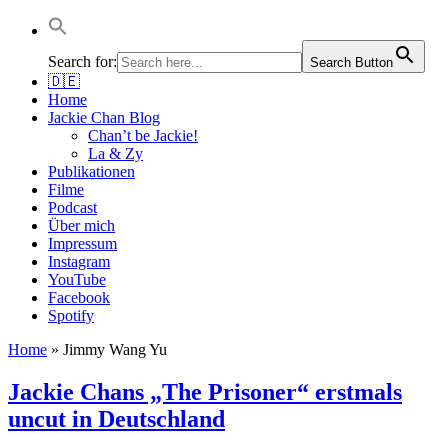
Jackie Chan Deutschland | Thorsten Boose
Autor & Jackie-Chan-Historiker
Search for:
Search Button
🇩🇪
Home
Jackie Chan Blog
Chan’t be Jackie!
La & Zy
Publikationen
Filme
Podcast
Über mich
Impressum
Instagram
YouTube
Facebook
Spotify
Home
»
Jimmy Wang Yu
Jackie Chans „The Prisoner“ erstmals
uncut in Deutschland