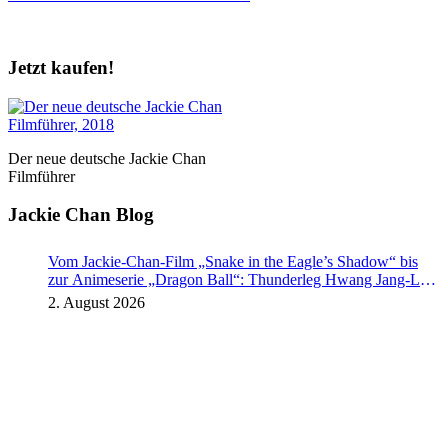
Jetzt kaufen!
Der neue deutsche Jackie Chan
Filmführer
Jackie Chan Blog
Vom Jackie-Chan-Film „Snake in the Eagle’s Shadow“ bis
zur Animeserie „Dragon Ball“: Thunderleg Hwang Jang-Lee
tritt globale Rechteoffensive los
2. August 2026