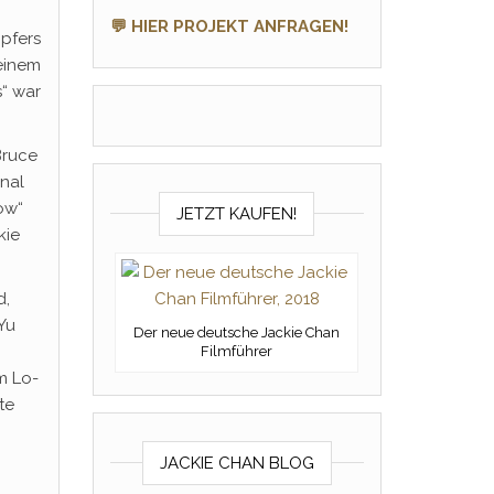
💬 HIER PROJEKT ANFRAGEN!
mpfers
einem
s“ war
Bruce
nal
ow“
JETZT KAUFEN!
kie
d,
Yu
Der neue deutsche Jackie Chan
Filmführer
m Lo-
te
JACKIE CHAN BLOG