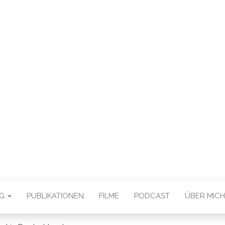
E CHAN DEUTSCH
THORSTEN BOOS
OG
PUBLIKATIONEN
FILME
PODCAST
ÜBER MICH