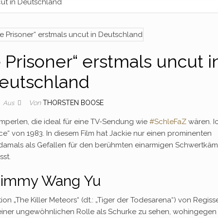
cut in Deutschland
 Prisoner“ erstmals uncut i
eutschland
Von
THORSTEN BOOSE
Aus
ilmperlen, die ideal für eine TV-Sendung wie
#SchleFaZ
wären. I
ce“ von 1983. In diesem Film hat Jackie nur einen prominenten
wie damals als Gefallen für den berühmten einarmigen Schwertkä
st.
& Jimmy Wang Yu
ion „The Killer Meteors“ (dt.: „Tiger der Todesarena“) von Regiss
n einer ungewöhnlichen Rolle als Schurke zu sehen, wohingegen