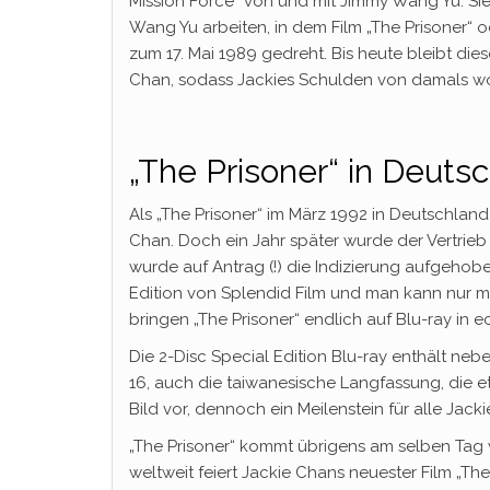
Mission Force“ von und mit Jimmy Wang Yu. Sie
Wang Yu arbeiten, in dem Film „The Prisoner“ ode
zum 17. Mai 1989 gedreht. Bis heute bleibt di
Chan, sodass Jackies Schulden von damals w
„The Prisoner“ in Deuts
Als „The Prisoner“ im März 1992 in Deutschland
Chan. Doch ein Jahr später wurde der Vertrieb 
wurde auf Antrag (!) die Indizierung aufgehobe
Edition von Splendid Film und man kann nur 
bringen „The Prisoner“ endlich auf Blu-ray in 
Die 2-Disc Special Edition Blu-ray enthält ne
16, auch die taiwanesische Langfassung, die et
Bild vor, dennoch ein Meilenstein für alle Jack
„The Prisoner“ kommt übrigens am selben Tag w
weltweit feiert Jackie Chans neuester Film „Th