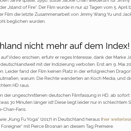
ben Jahre später, 1990, sollte Jackie Chan wiederum für Jimmy
r „Island of Fire“. Der Film wurde in nur 42 Tagen vom 5. April b
eser Film die letzte Zusammenarbeit von Jimmy Wang Yu und Jac
ohl beglichen wurden.
chland nicht mehr auf dem Index!
 auf Video erschien, erfuhr er reges Interesse, dank der Marke J
deutschlandweit mit der Indizierung verboten. Erst am 9. Mai 2
n. Leider fand der Film keinen Platz in der erfolgreichen Drago
mutmaßen, warum. Die Rechte wanderten an Koch Media, und d
echtem HD raus.
ben der ungeschnittenen deutschen Filmfassung in HD, ab sofort
was 30 Minuten länger ist! Diese liegt leider nur in schlechtem 
ie-Chan-Fans.
ie „Kung Fu Yoga“ (2017) in Deutschland heraus (
hier weiterles
e Foreigner“ mit Pierce Brosnan an diesem Tag Premiere.