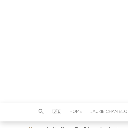
Autor & Jackie-Chan-Historiker
JACKI
🇩🇪
HOME
JACKIE CHAN BL