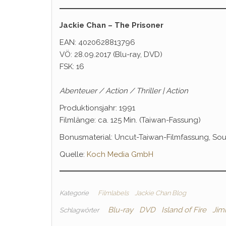
Jackie Chan – The Prisoner
EAN: 4020628813796
VÖ: 28.09.2017 (Blu-ray, DVD)
FSK: 16
Abenteuer / Action / Thriller | Action
Produktionsjahr: 1991
Filmlänge: ca. 125 Min. (Taiwan-Fassung)
Bonusmaterial: Uncut-Taiwan-Filmfassung, Sound
Quelle:
Koch Media GmbH
Kategorie
Filmlabels
Jackie Chan Blog
Blu-ray
DVD
Island of Fire
Jim
Schlagwörter