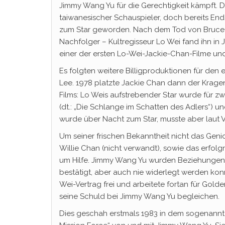
Jimmy Wang Yu für die Gerechtigkeit kämpft. 
taiwanesischer Schauspieler, doch bereits En
zum Star geworden. Nach dem Tod von Bruce 
Nachfolger – Kultregisseur Lo Wei fand ihn in 
einer der ersten Lo-Wei-Jackie-Chan-Filme und 
Es folgten weitere Billigproduktionen für den
Lee. 1978 platzte Jackie Chan dann der Krage
Films: Lo Weis aufstrebender Star wurde für z
(dt.: „Die Schlange im Schatten des Adlers“) u
wurde über Nacht zum Star, musste aber laut Ve
Um seiner frischen Bekanntheit nicht das Gen
Willie Chan (nicht verwandt), sowie das erfo
um Hilfe. Jimmy Wang Yu wurden Beziehungen z
bestätigt, aber auch nie widerlegt werden k
Wei-Vertrag frei und arbeitete fortan für Gold
seine Schuld bei Jimmy Wang Yu begleichen.
Dies geschah erstmals 1983 in dem sogenann