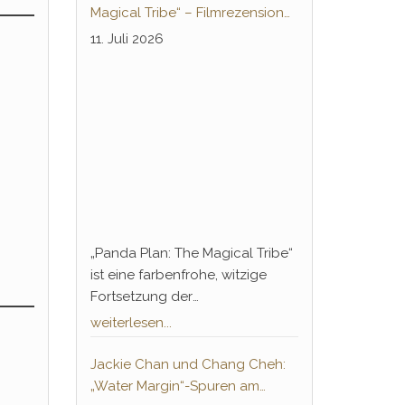
Knochenbrecher“ ebneten nicht
Magical Tribe“ – Filmrezension
nur die Jahrzehnte andauernde
zur deutschsprachigen
11. Juli 2026
Erfolgsbahn von Chan, sondern
Heimkino-Premiere
führte auch einen legendären
Gegenspieler ein, der bis heute
in der Pop-Kultur tief verankert
ist: Hwang Jang-Lee.
„Panda Plan: The Magical Tribe“
ist eine farbenfrohe, witzige
Fortsetzung der
Familienkomödie von 2024 und
weiterlesen...
begleitet Jackie Chan
wortwörtlich auf Sidequests
Jackie Chan und Chang Cheh:
seiner Karriere, in denen er sich
„Water Margin“-Spuren am