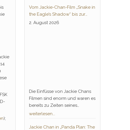
is
Vom Jackie-Chan-Film „Snake in
kie
the Eagle’s Shadow“ bis zur
Animeserie „Dragon Ball“:
2. August 2026
Thunderleg Hwang Jang-Lee
tritt globale Rechteoffensive los
ackie
014
n
iese
Die Einfüsse von Jackie Chans
 FSK
Filmen sind enorm und waren es
SD-
bereits zu Zeiten seines
Durchbruchs 1978. „Die
weiterlesen...
en
);
Schlange im Schatten des
Adlers“ und „Sie nannten ihn
Jackie Chan in „Panda Plan: The