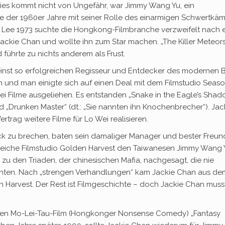
Dies kommt nicht von Ungefähr, war Jimmy Wang Yu, ein
de der 1960er Jahre mit seiner Rolle des einarmigen Schwertkä
Lee 1973 suchte die Hongkong-Filmbranche verzweifelt nach 
Jackie Chan und wollte ihn zum Star machen. „The Killer Meteor
führte zu nichts anderem als Frust.
 einst so erfolgreichen Regisseur und Entdecker des modernen 
n und man einigte sich auf einen Deal mit dem Filmstudio Seaso
wei Filme ausgeliehen. Es entstanden „Snake in the Eagle’s Shad
nd „Drunken Master“ (dt.: „Sie nannten ihn Knochenbrecher“). Jac
rtrag weitere Filme für Lo Wei realisieren.
ick zu brechen, baten sein damaliger Manager und bester Freun
lgreiche Filmstudio Golden Harvest den Taiwanesen Jimmy Wang 
u den Triaden, der chinesischen Mafia, nachgesagt, die nie
onnten. Nach „strengen Verhandlungen“ kam Jackie Chan aus de
en Harvest. Der Rest ist Filmgeschichte – doch Jackie Chan muss
ten Mo-Lei-Tau-Film (Hongkonger Nonsense Comedy) „Fantasy