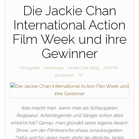
Die Jackie Chan
International Action
Film Week und ihre
Gewinner
Filmografie
Hommage
Jackie Chan Blog
JCIAFW
Stuntteam
TV
Was macht man, wenn man als Schauspieler,
Regisseur, Actionlegende und Sänger schon alles
erreicht hat? Genau, man gründet seine eigene Award-
Show, um der Filmbranche etwas zurückzugeben.
Dafür und für vieles mehr steht die jährliche Jackie