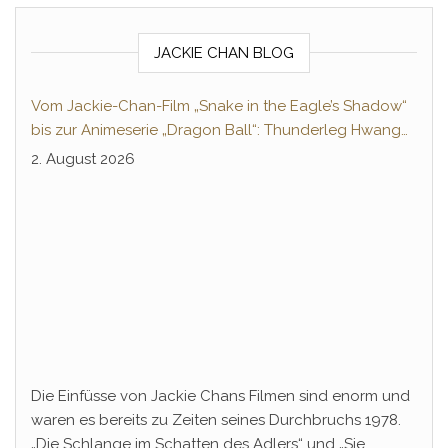
JACKIE CHAN BLOG
Vom Jackie-Chan-Film „Snake in the Eagle’s Shadow“
bis zur Animeserie „Dragon Ball“: Thunderleg Hwang
Jang-Lee tritt globale Rechteoffensive los
2. August 2026
Die Einfüsse von Jackie Chans Filmen sind enorm und
waren es bereits zu Zeiten seines Durchbruchs 1978.
„Die Schlange im Schatten des Adlers“ und „Sie