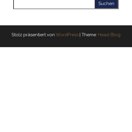
Suchen nach:
Stolz präsentiert von
WordPress
|
Theme:
Head Blog