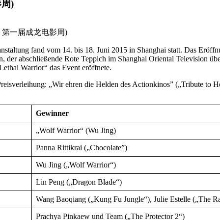
影周)
t als: 第一届成龙电影周)
ranstaltung fand vom 14. bis 18. Juni 2015 in Shanghai statt. Das E
n, der abschließende Rote Teppich im Shanghai Oriental Television übe
Lethal Warrior“ das Event eröffnete.
Preisverleihung: „Wir ehren die Helden des Actionkinos” („Tribute to 
Gewinner
„Wolf Warrior“ (Wu Jing)
Panna Rittikrai („Chocolate”)
Wu Jing („Wolf Warrior“)
Lin Peng („Dragon Blade“)
Wang Baoqiang („Kung Fu Jungle“), Julie Estelle („The Ra
Prachya Pinkaew und Team („The Protector 2“)