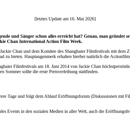
[letztes Update am 16. Mai 2026]
gende und Sänger schon alles erreicht hat? Genau, man gründet 
ckie Chan International Action Film Week.
 Jackie Chan und dem Komitee des Shanghaier Filmfestivals mit dem Z
d zu bieten. Hauptaugenmerk erhalten hierbei natürlich die Actionfilm
haier Filmfestivals am 18. Juni 2014 von Jackie Chan höchstpersönli
Sommer sollte die erste Preisverleihung stattfinden.
hrere Tage und folgt dem Ablauf Eröffnungsforum (Diskussionen mit F
s Events in den sozialen Medien in aller Welt, auch die Eröffnungsfei