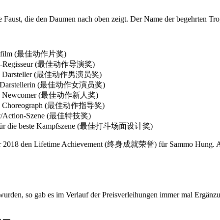
ige Faust, die den Daumen nach oben zeigt. Der Name der begehrten 
ionfilm (最佳动作片奖)
ion-Regisseur (最佳动作导演奖)
ion Darsteller (最佳动作男演员奖)
on Darstellerin (最佳动作女演员奖)
tion Newcomer (最佳动作新人奖)
ion Choreograph (最佳动作指导奖)
unt/Action-Szene (最佳特技奖)
s für die beste Kampfszene (最佳打斗场面设计奖)
hr 2018 den Lifetime Achievement (终身成就荣誉) für Sammo Hung. Abs
urden, so gab es im Verlauf der Preisverleihungen immer mal Ergänz