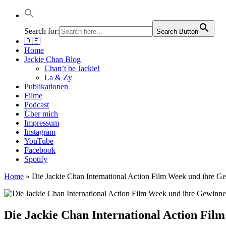
Jackie Chan Deutschland | Thorsten Boose
Autor & Jackie-Chan-Historiker
Search for:
Search Button
🇩🇪
Home
Jackie Chan Blog
Chan’t be Jackie!
La & Zy
Publikationen
Filme
Podcast
Über mich
Impressum
Instagram
YouTube
Facebook
Spotify
Home
»
Die Jackie Chan International Action Film Week und ihre G
Die Jackie Chan International Action Fil