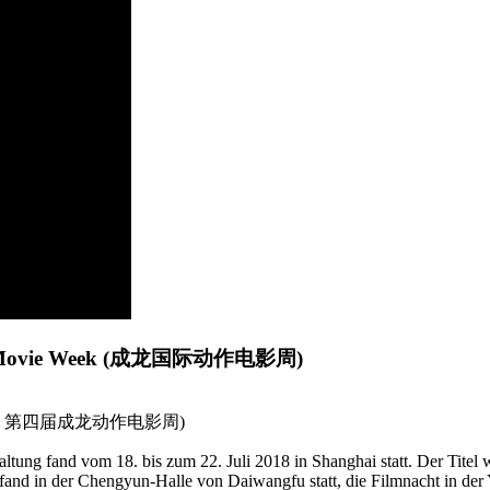
ction Movie Week (成龙国际动作电影周)
t als: 第四届成龙动作电影周)
taltung fand vom 18. bis zum 22. Juli 2018 in Shanghai statt. Der Tite
and in der Chengyun-Halle von Daiwangfu statt, die Filmnacht in der