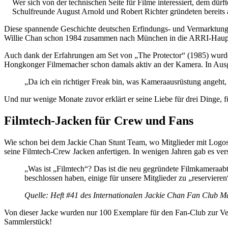
Wer sich von der technischen Seite für Filme interessiert, dem dü
Schulfreunde August Arnold und Robert Richter gründeten bereits
Diese spannende Geschichte deutschen Erfindungs- und Vermarktungsre
Willie Chan schon 1984 zusammen nach München in die ARRI-Hauptzen
Auch dank der Erfahrungen am Set von „The Protector“ (1985) wurde 
Hongkonger Filmemacher schon damals aktiv an der Kamera. In Ausga
„Da ich ein richtiger Freak bin, was Kameraausrüstung angeht
Und nur wenige Monate zuvor erklärt er seine Liebe für drei Dinge, fü
Filmtech-Jacken für Crew und Fans
Wie schon bei dem Jackie Chan Stunt Team, wo Mitglieder mit Logos 
seine Filmtech-Crew Jacken anfertigen. In wenigen Jahren gab es v
„Was ist „Filmtech“? Das ist die neu gegründete Filmkameraabtei
beschlossen haben, einige für unsere Mitglieder zu „reservieren
Quelle: Heft #41 des
Internationalen Jackie Chan Fan Club Ma
Von dieser Jacke wurden nur 100 Exemplare für den Fan-Club zur Verf
Sammlerstück!