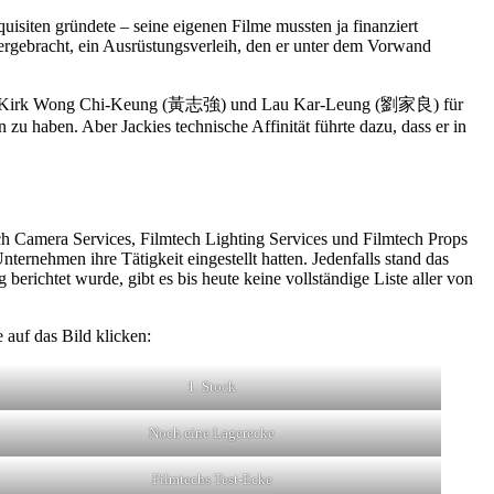
isiten gründete – seine eigenen Filme mussten ja finanziert
ergebracht, ein Ausrüstungsverleih, den er unter dem Vorwand
g (王晶), Kirk Wong Chi-Keung (黃志強) und Lau Kar-Leung (劉家良) für
u haben. Aber Jackies technische Affinität führte dazu, dass er in
h Camera Services, Filmtech Lighting Services und Filmtech Props
ernehmen ihre Tätigkeit eingestellt hatten. Jedenfalls stand das
ichtet wurde, gibt es bis heute keine vollständige Liste aller von
 auf das Bild klicken:
1. Stock
Noch eine Lagerecke
Filmtechs Test-Ecke