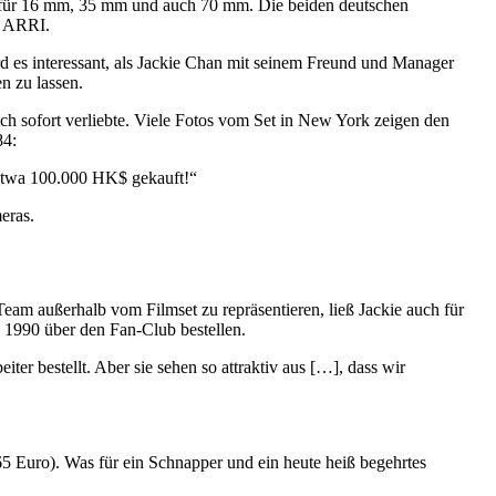
nten für 16 mm, 35 mm und auch 70 mm. Die beiden deutschen
s ARRI.
d es interessant, als Jackie Chan mit seinem Freund und Manager
n zu lassen.
h sofort verliebte. Viele Fotos vom Set in New York zeigen den
84:
 etwa 100.000 HK$ gekauft!“
eras.
am außerhalb vom Filmset zu repräsentieren, ließ Jackie auch für
 1990 über den Fan-Club bestellen.
ter bestellt. Aber sie sehen so attraktiv aus […], dass wir
5 Euro). Was für ein Schnapper und ein heute heiß begehrtes