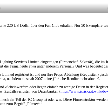
e
 satte 220 US-Dollar über den Fan-Club erhalten. Nur 50 Exemplare wur
hting Services Limited eingetragen (Firmenchef, Sekretär), die im Ju
giert die Firma heute etwa unter anderem Personal? Und was bedeutet da
es Limited registriert ist und nur ihre Props-Abteilung (Requisiten) ges
ma, nachdem diese ab 2007 keine jährliche Rendite mehr abwarf.
nd -Scheinwerfern oder liegen einfach zu wenige Daten in der Register
w. Zugriffsverlusten von Datenbanken (
https://www.icris.cr.gov.hk/do
lmtech ein Teil der JC Group ist oder war. Diese Firmenstruktur werde ic
aten zum Begriff „Filmtech“.