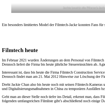
Jackie bewirbt die Filmtech-Jack
Ein besonders limitiertes Model der Filmtech-Jacke konnten Fans für
Filmtech heute
Im Februar 2021 wurden Änderungen an dem Personal von Filmtech Lig
Dennoch liefert die Firma bis heute jährliche Steuereinsichten ab. A
Interessant ist, dass bis heute die Firma Filmtech Construction Servic
Dennoch findet man am 21. Mai 2012 Hinweise zur Löschung der Fir
Dreht Jackie Chan also bis heute noch mit seinen Filmtech-Kameras u
und Digitalisierungsmaßnahmen in China zu temporären Ausfällen bz
Geht man an dieser Stelle noch tiefer ins Detail, erkennt man, dass Fi
folgenden umfangreichen Filmliste gibt’s abschließend noch einige D