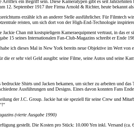
rfte Arriflex ein Begriff sein. Diese Kameratypen gibt es seit Jahrzeh
 am 12. September 1917 ihre Firma Arnold & Richter, heute bekannt al
ichtums erzähle ich an anderer Stelle ausführlicher. Für Filmtech wir
trale reisten, um sich dort von der High-End-Technologie inspiriere
Jackie Chan mit kostspieligem Kameraequipment vertraut, in das er sic
be 15 seines Internationalen Fan-Club-Magazins schreibt er Ende 19
, habe ich dieses Mal in New York bereits neue Objektive im Wert von
r die er sehr viel Geld ausgibt: seine Filme, seine Autos und seine Kam
bedruckte Shirts und Jacken bekamen, um sicher zu arbeiten und das Te
erschiedene Ausführungen und Designs. Eines davon konnten Fans Ende
lung der J.C. Group. Jackie hat sie speziell für seine Crew und Mitarbei
“!“
gazins (vierte Ausgabe 1990)
ügung gestellt. Die Kosten pro Stück: 10.000 Yen inkl. Versand (ca. 6