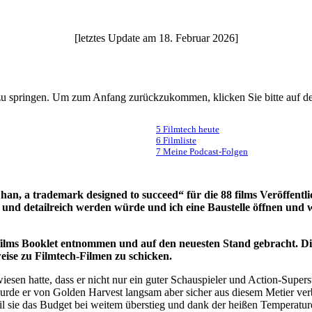
[letztes Update am 18. Februar 2026]
te zu springen. Um zum Anfang zurückzukommen, klicken Sie bitte auf d
5 Filmtech heute
6 Filmliste
7 Meine Podcast-Folgen
han, a trademark designed to succeed“ für die 88 films Veröffen
 und detailreich werden würde und ich eine Baustelle öffnen und 
films Booklet entnommen und auf den neuesten Stand gebracht. Die 
weise zu Filmtech-Filmen zu schicken.
en hatte, dass er nicht nur ein guter Schauspieler und Action-Superstar
urde er von Golden Harvest langsam aber sicher aus diesem Metier ve
eil sie das Budget bei weitem überstieg und dank der heißen Temperature