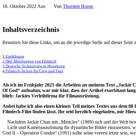
18. Oktober 2022
Aus
Von
Thorsten Boose
Inhaltsverzeichnis
Benutzen Sie diese Links, um an die jeweilige Stelle auf dieser Sei
1 Einführung
2 Drei Abteilungen von Filmtech
3 Deutsche Technologie in Hongkong
4 Filmtech-Jacken für Crew und Fans
Als ich im Frühjahr 2021 die Arbeiten an meinem Text „Jackie C
Of God“ aufnahm, war mir klar, dass der Artikel exorbitant lang
blieb: Jackies Verleihfirma für Filmausrüstung.
Anbei habe ich also einen kleinen Teil meines Textes aus dem 88 
Filmtech-Film finden lässt. Ihr seid herzlich eingeladen, mir Hin
Nachdem Jackie Chan mit „Miracles“ (1989) sich und der Welt bewies
Licht und Kameraausrüstung für dynamische Bilder einzusetzen, w
God II – Operation Condor“ (1991) sollte seine vorerst letzte sein, w