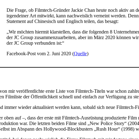
Die Frage, ob Filmtech-Gründer Jackie Chan heute noch aktiv an der
irgendeiner Art mitwirkt, kann nachweislich verneint werden. Denn 
Statement auf Chinesisch und Englisch teilen, das besagt:
„Wir möchten hiermit klarstellen, dass die folgenden 8 Unternehme
der JC Group zusammenzuarbeiten, aber im März 2020 können wir b
der JC Group verbunden ist:“
Facebook-Post vom 2. Juni 2020 (
Quelle
)
n mir veröffentlichte erste Liste von Filmtech-Titeln war schon zahlr
en Filmliste der Öffentlichkeit schnell und einfach zur Verfügung zu ste
 und immer wieder aktualisiert werden kann, sobald sich neue Filmtech-F
r oben auf –, dass der erste mit Filmtech-Ausrüstung produzierte Film
Produktion war. Die letzten beiden Filme sind „New Police Story“ (20
. Selbst im Abspann des Hollywood-Blockbusters „Rush Hour“ (1998) w