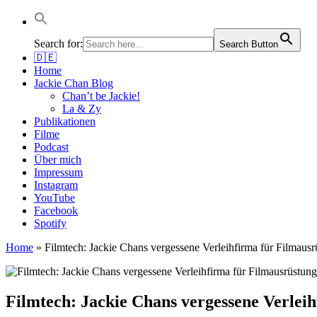
Jackie Chan Deutschland | Thorsten Boose
Autor & Jackie-Chan-Historiker
Search for:
Search Button
🇩🇪
Home
Jackie Chan Blog
Chan’t be Jackie!
La & Zy
Publikationen
Filme
Podcast
Über mich
Impressum
Instagram
YouTube
Facebook
Spotify
Home
»
Filmtech: Jackie Chans vergessene Verleihfirma für Filma
Filmtech: Jackie Chans vergessene Verle