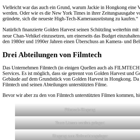
Vielleicht war das auch ein Grund, warum Jackie in Hongkong eine Ve
werden. Oder wie es die New York Times in ihrer Zeitungsausgabe vo
gründete, sich die neueste High-Tech-Kameraausrüstung zu kaufen.“
Natürlich finanzierte Golden Harvest seinen Schützling weiterhi
neue Chan-Vehikel einzusetzen, um einerseits das Budget einzuhalten 
den 1980er und 1990er Jahren einen Überschuss an Kamera- und Bele
Drei Abteilungen von Filmtech
Das Unternehmen Filmtech (in einigen Quellen auch als FILMTECH, F
Services. Es ist möglich, dass sie getrennt von Golden Harvest und G
Gebäude auf dem Grundstück von Golden Harvest in Hongkong. Da über 
Filmtech und seinen Abteilungen unterstützten Filme.
Bevor wir aber zu den von Filmtech unterstützten Filmen kommen, hie
Filmtech-Eingang
Teure Linsen werden gelagert
Eingang zum Beleuchtungslager