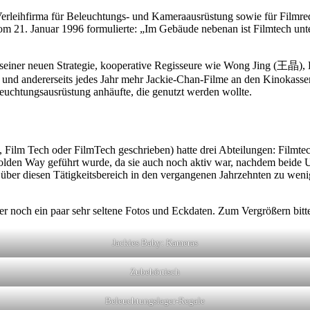
rleihfirma für Beleuchtungs- und Kameraausrüstung sowie für Filmrequ
m 21. Januar 1996 formulierte: „Im Gebäude nebenan ist Filmtech unt
n mit seiner neuen Strategie, kooperative Regisseure wie Wong Jin
und andererseits jedes Jahr mehr Jackie-Chan-Filme an den Kinokassen z
uchtungsausrüstung anhäufte, die genutzt werden wollte.
ilm Tech oder FilmTech geschrieben) hatte drei Abteilungen: Filmtec
olden Way geführt wurde, da sie auch noch aktiv war, nachdem beide Unt
diesen Tätigkeitsbereich in den vergangenen Jahrzehnten zu wenig ber
r noch ein paar sehr seltene Fotos und Eckdaten. Zum Vergrößern bitte
Jackies Baby: Kameras
Zubehörtisch
Beleuchtungslager-Regale