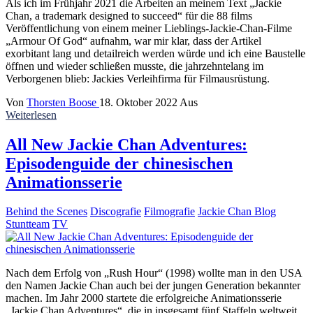
Als ich im Frühjahr 2021 die Arbeiten an meinem Text „Jackie
Chan, a trademark designed to succeed“ für die 88 films
Veröffentlichung von einem meiner Lieblings-Jackie-Chan-Filme
„Armour Of God“ aufnahm, war mir klar, dass der Artikel
exorbitant lang und detailreich werden würde und ich eine Baustelle
öffnen und wieder schließen musste, die jahrzehntelang im
Verborgenen blieb: Jackies Verleihfirma für Filmausrüstung.
Von
Thorsten Boose
18. Oktober 2022
Aus
Weiterlesen
All New Jackie Chan Adventures:
Episodenguide der chinesischen
Animationsserie
Behind the Scenes
Discografie
Filmografie
Jackie Chan Blog
Stuntteam
TV
Nach dem Erfolg von „Rush Hour“ (1998) wollte man in den USA
den Namen Jackie Chan auch bei der jungen Generation bekannter
machen. Im Jahr 2000 startete die erfolgreiche Animationsserie
„Jackie Chan Adventures“, die in insgesamt fünf Staffeln weltweit