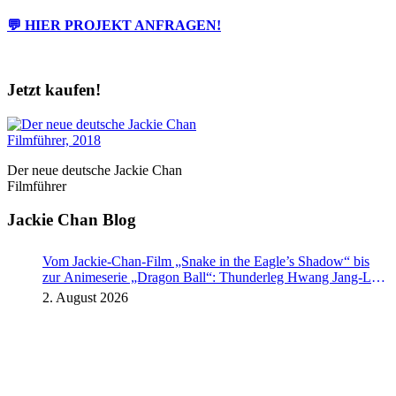
💬 HIER PROJEKT ANFRAGEN!
Jetzt kaufen!
Der neue deutsche Jackie Chan
Filmführer
Jackie Chan Blog
Vom Jackie-Chan-Film „Snake in the Eagle’s Shadow“ bis
zur Animeserie „Dragon Ball“: Thunderleg Hwang Jang-Lee
tritt globale Rechteoffensive los
2. August 2026