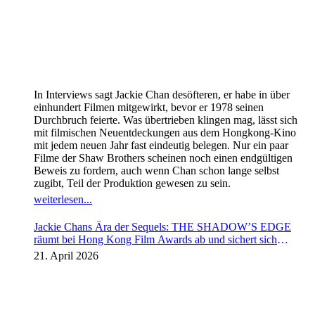
In Interviews sagt Jackie Chan desöfteren, er habe in über
einhundert Filmen mitgewirkt, bevor er 1978 seinen
Durchbruch feierte. Was übertrieben klingen mag, lässt sich
mit filmischen Neuentdeckungen aus dem Hongkong-Kino
mit jedem neuen Jahr fast eindeutig belegen. Nur ein paar
Filme der Shaw Brothers scheinen noch einen endgültigen
Beweis zu fordern, auch wenn Chan schon lange selbst
zugibt, Teil der Produktion gewesen zu sein.
weiterlesen...
Jackie Chans Ära der Sequels: THE SHADOW’S EDGE
räumt bei Hong Kong Film Awards ab und sichert sich
Fortsetzung
21. April 2026