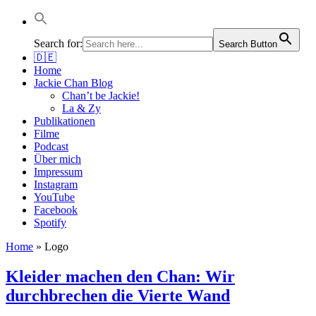
Jackie Chan Deutschland | Thorsten Boose
Autor & Jackie-Chan-Historiker
Search for:
Search Button
🇩🇪
Home
Jackie Chan Blog
Chan’t be Jackie!
La & Zy
Publikationen
Filme
Podcast
Über mich
Impressum
Instagram
YouTube
Facebook
Spotify
Home
»
Logo
Kleider machen den Chan: Wir
durchbrechen die Vierte Wand