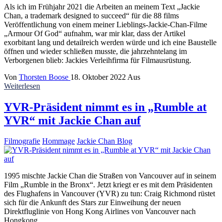
Als ich im Frühjahr 2021 die Arbeiten an meinem Text „Jackie
Chan, a trademark designed to succeed“ für die 88 films
Veröffentlichung von einem meiner Lieblings-Jackie-Chan-Filme
„Armour Of God“ aufnahm, war mir klar, dass der Artikel
exorbitant lang und detailreich werden würde und ich eine Baustelle
öffnen und wieder schließen musste, die jahrzehntelang im
Verborgenen blieb: Jackies Verleihfirma für Filmausrüstung.
Von
Thorsten Boose
18. Oktober 2022
Aus
Weiterlesen
YVR-Präsident nimmt es in „Rumble at
YVR“ mit Jackie Chan auf
Filmografie
Hommage
Jackie Chan Blog
1995 mischte Jackie Chan die Straßen von Vancouver auf in seinem
Film „Rumble in the Bronx“. Jetzt kriegt er es mit dem Präsidenten
des Flughafens in Vancouver (YVR) zu tun: Craig Richmond rüstet
sich für die Ankunft des Stars zur Einweihung der neuen
Direktfluglinie von Hong Kong Airlines von Vancouver nach
Hongkong.