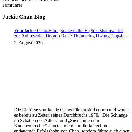
Filmführer
Jackie Chan Blog
Vom Jackie-Chan-Film „Snake in the Eagle’s Shadow“ bis
zur Animeserie „Dragon Ball“: Thunderleg Hwang Jang-Lee
tritt globale Rechteoffensive los
2. August 2026
Die Einfüsse von Jackie Chans Filmen sind enorm und waren
es bereits zu Zeiten seines Durchbruchs 1978. „Die Schlange
im Schatten des Adlers“ und „Sie nannten ihn
Knochenbrecher“ ebneten nicht nur die Jahrzehnte
andauernde Erfolgsbahn von Chan, sondern führte auch einen