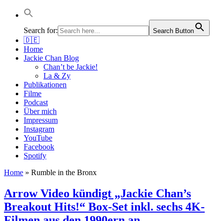
Jackie Chan Deutschland | Thorsten Boose
Autor & Jackie-Chan-Historiker
Search for:
Search Button
🇩🇪
Home
Jackie Chan Blog
Chan’t be Jackie!
La & Zy
Publikationen
Filme
Podcast
Über mich
Impressum
Instagram
YouTube
Facebook
Spotify
Home
»
Rumble in the Bronx
Arrow Video kündigt „Jackie Chan’s
Breakout Hits!“ Box-Set inkl. sechs 4K-
Filmen aus den 1990ern an