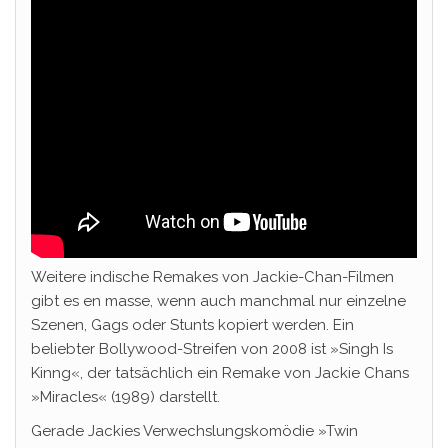
Weitere indische Remakes von Jackie-Chan-Filmen
gibt es en masse, wenn auch manchmal nur einzelne
Szenen, Gags oder Stunts kopiert werden. Ein
beliebter Bollywood-Streifen von 2008 ist »Singh Is
Kinng«, der tatsächlich ein Remake von Jackie Chans
»Miracles« (1989) darstellt.
Gerade Jackies Verwechslungskomödie »Twin