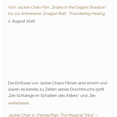
Vom Jackie-Chan-Film „Snake in the Eagle’s Shadow“
bis zur Animeserie „Dragon Ball“: Thunderleg Hwang
Jang-Lee tritt globale Rechteoffensive los
2. August 2026
Die Einfüsse von Jackie Chans Filmen sind enorm und
waren es bereits zu Zeiten seines Durchbruchs 1978.
„Die Schlange im Schatten des Adlers“ und „Sie
nannten ihn Knochenbrecher“ ebneten nicht nur die
weiterlesen...
Jahrzehnte andauernde Erfolgsbahn von Chan,
sondern führte auch einen legendären Gegenspieler
Jackie Chan in „Panda Plan: The Magical Tribe“ –