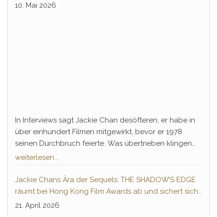
der ganzen Welt verbreitet. Ein chantastischer
10. Mai 2026
Familienspaß mit Herz, Humor und dem typischen
Charme von Jackie Chan: 4 von 5 Pandapfoten.
In Interviews sagt Jackie Chan desöfteren, er habe in
über einhundert Filmen mitgewirkt, bevor er 1978
seinen Durchbruch feierte. Was übertrieben klingen
mag, lässt sich mit filmischen Neuentdeckungen aus
weiterlesen...
dem Hongkong-Kino mit jedem neuen Jahr fast
eindeutig belegen. Nur ein paar Filme der Shaw
Jackie Chans Ära der Sequels: THE SHADOW’S EDGE
Brothers scheinen noch einen endgültigen Beweis zu
räumt bei Hong Kong Film Awards ab und sichert sich
fordern, auch wenn Chan schon lange selbst zugibt,
Fortsetzung
21. April 2026
Teil der Produktion gewesen zu sein.