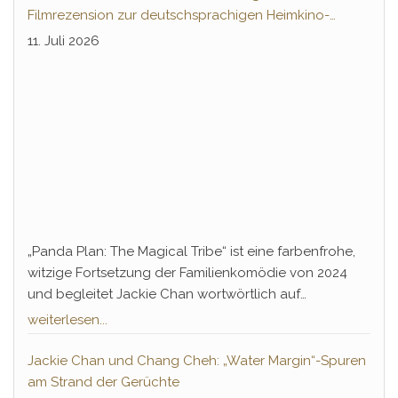
ein, der bis heute in der Pop-Kultur tief verankert ist:
Filmrezension zur deutschsprachigen Heimkino-
Hwang Jang-Lee.
Premiere
11. Juli 2026
„Panda Plan: The Magical Tribe“ ist eine farbenfrohe,
witzige Fortsetzung der Familienkomödie von 2024
und begleitet Jackie Chan wortwörtlich auf
Sidequests seiner Karriere, in denen er sich selbst
weiterlesen...
autobiografisch durch den Kakao zieht und die
chinesische Kultur auf humorvolle und überraschend
Jackie Chan und Chang Cheh: „Water Margin“-Spuren
emotionale Weise für Jung und Junggebliebene in
am Strand der Gerüchte