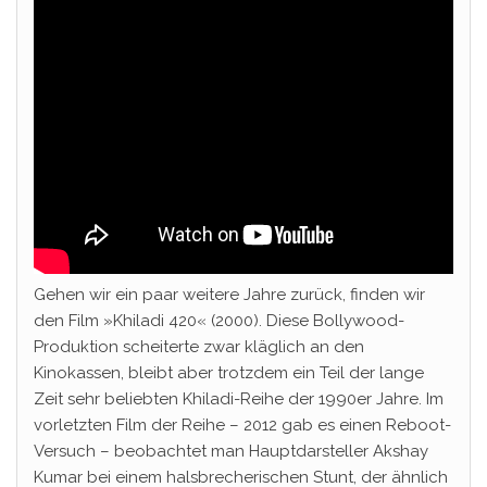
Gehen wir ein paar weitere Jahre zurück, finden wir
den Film »Khiladi 420« (2000). Diese Bollywood-
Produktion scheiterte zwar kläglich an den
Kinokassen, bleibt aber trotzdem ein Teil der lange
Zeit sehr beliebten Khiladi-Reihe der 1990er Jahre. Im
vorletzten Film der Reihe – 2012 gab es einen Reboot-
Versuch – beobachtet man Hauptdarsteller Akshay
Kumar bei einem halsbrecherischen Stunt, der ähnlich