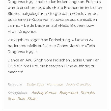
Dragons« (1992) hat es den Indern angetan. Erstmals
wurde er schon 1994 als »Hello Brother« im indischen
Stil neu aufgelegt. 1997 folgte dann »Cheluva«, der
quasi eine 1:1-Kopie von »Judwaa« aus demselben
Jahr ist – beide basieren auf »Hello Brother« bzw.
»Twin Dragons«.
2017 gab es sogar eine Fortsetzung. »Judwaa 2«
basiert ebenfalls auf Jackie Chans Klassiker »Twin
Dragons« (1992).
Danke an Anu Singh vom Indischen Jackie Chan Fan
Club für ihre Hilfe, die besagten Filme ausfindig zu
machen!
Kategorie
Easter Eggs
Hommage
Jackie Chan Blog
Akshay Kumar
Bollywood
Remake
Schlagwörter
Shah Rukh Khan