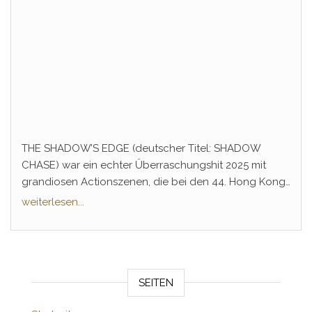
THE SHADOW’S EDGE (deutscher Titel: SHADOW
CHASE) war ein echter Überraschungshit 2025 mit
grandiosen Actionszenen, die bei den 44. Hong Kong
Film Awards 2026 auch belohnt wurden. Schon vor
weiterlesen...
Monaten kündigte Jackie Chan eine Fortsetzung an –
jetzt ist es offiziell.
SEITEN