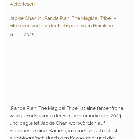
weiterlesen...
Jackie Chan in „Panda Plan: The Magical Tribe“ –
Filmrezension zur deutschsprachigen Heimkino-
Premiere
11. Juli 2026
„Panda Plan: The Magical Tribe“ ist eine farbenfrohe,
witzige Fortsetzung der Familienkomödie von 2024
und begleitet Jackie Chan wortwörtlich auf
Sidequests seiner Karriere, in denen er sich selbst
autobiografisch durch den Kakao zieht und die