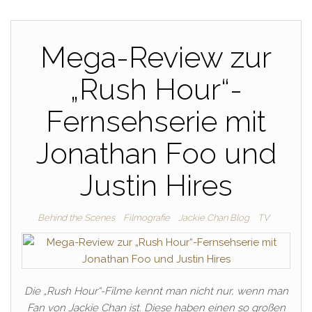
Mega-Review zur
„Rush Hour“-
Fernsehserie mit
Jonathan Foo und
Justin Hires
Behind the Scenes
Filmografie
Jackie Chan Blog
TV
Die „Rush Hour“-Filme kennt man nicht nur, wenn man
Fan von Jackie Chan ist. Diese haben einen so großen