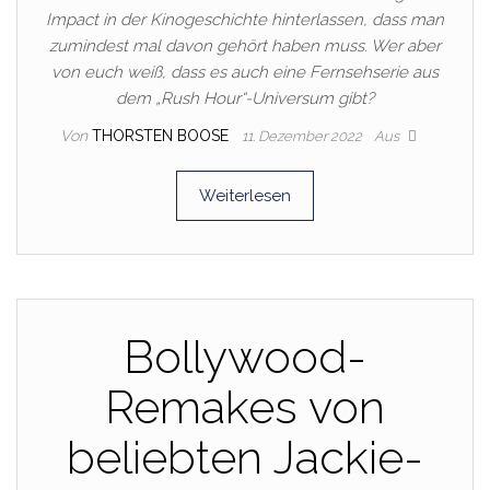
Impact in der Kinogeschichte hinterlassen, dass man
zumindest mal davon gehört haben muss. Wer aber
von euch weiß, dass es auch eine Fernsehserie aus
dem „Rush Hour“-Universum gibt?
Von
THORSTEN BOOSE
11. Dezember 2022
Aus
Weiterlesen
Bollywood-
Remakes von
beliebten Jackie-