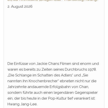
Jang-Lee tritt globale Rechteoffensive los
2. August 2026
Die Einfüsse von Jackie Chans Filmen sind enorm und
waren es bereits zu Zeiten seines Durchbruchs 1978.
„Die Schlange im Schatten des Adlers“ und „Sie
nannten ihn Knochenbrecher“ ebneten nicht nur die
Jahrzehnte andauernde Erfolgsbahn von Chan,
sondern führte auch einen legendären Gegenspieler
ein, der bis heute in der Pop-Kultur tief verankert ist:
Hwang Jang-Lee.