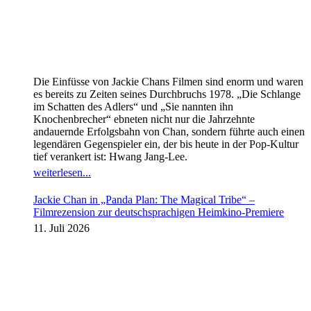
Die Einfüsse von Jackie Chans Filmen sind enorm und waren
es bereits zu Zeiten seines Durchbruchs 1978. „Die Schlange
im Schatten des Adlers“ und „Sie nannten ihn
Knochenbrecher“ ebneten nicht nur die Jahrzehnte
andauernde Erfolgsbahn von Chan, sondern führte auch einen
legendären Gegenspieler ein, der bis heute in der Pop-Kultur
tief verankert ist: Hwang Jang-Lee.
weiterlesen...
Jackie Chan in „Panda Plan: The Magical Tribe“ –
Filmrezension zur deutschsprachigen Heimkino-Premiere
11. Juli 2026