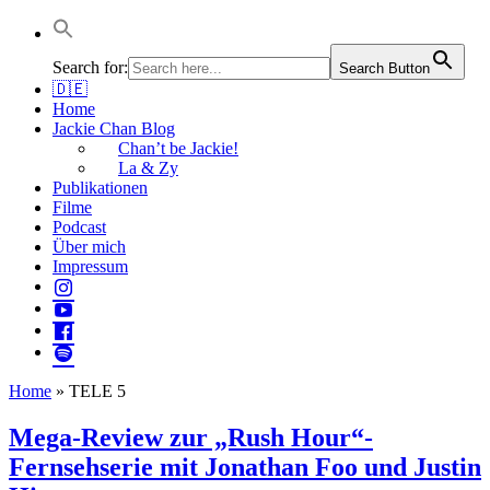
Jackie Chan Deutschland | Thorsten Boose
Autor & Jackie-Chan-Historiker
Search for:
Search Button
🇩🇪
Home
Jackie Chan Blog
Chan’t be Jackie!
La & Zy
Publikationen
Filme
Podcast
Über mich
Impressum
Home
»
TELE 5
Mega-Review zur „Rush Hour“-
Fernsehserie mit Jonathan Foo und Justin