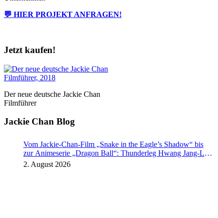
💬 HIER PROJEKT ANFRAGEN!
Jetzt kaufen!
Der neue deutsche Jackie Chan
Filmführer
Jackie Chan Blog
Vom Jackie-Chan-Film „Snake in the Eagle’s Shadow“ bis
zur Animeserie „Dragon Ball“: Thunderleg Hwang Jang-Lee
tritt globale Rechteoffensive los
2. August 2026