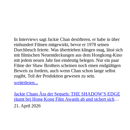
In Interviews sagt Jackie Chan desöfteren, er habe in über
einhundert Filmen mitgewirkt, bevor er 1978 seinen
Durchbruch feierte. Was übertrieben klingen mag, lässt sich
mit filmischen Neuentdeckungen aus dem Hongkong-Kino
mit jedem neuen Jahr fast eindeutig belegen. Nur ein paar
Filme der Shaw Brothers scheinen noch einen endgültigen
Beweis zu fordern, auch wenn Chan schon lange selbst
zugibt, Teil der Produktion gewesen zu sein.
weiterlesen...
Jackie Chans Ära der Sequels: THE SHADOW’S EDGE
räumt bei Hong Kong Film Awards ab und sichert sich
Fortsetzung
21. April 2026