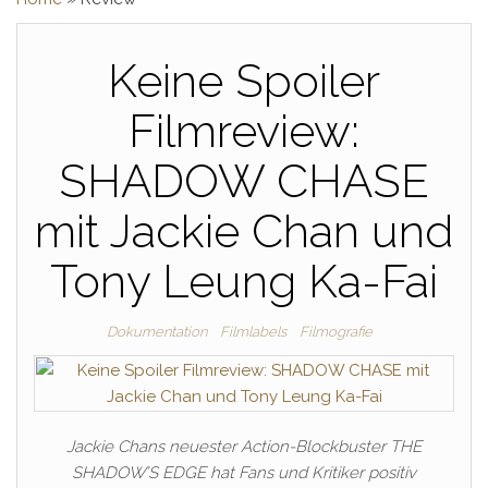
Keine Spoiler
Filmreview:
SHADOW CHASE
mit Jackie Chan und
Tony Leung Ka-Fai
Dokumentation
Filmlabels
Filmografie
Jackie Chans neuester Action-Blockbuster THE
SHADOW’S EDGE hat Fans und Kritiker positiv