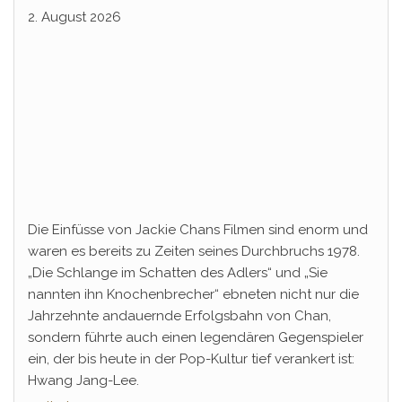
Jang-Lee tritt globale Rechteoffensive los
2. August 2026
Die Einfüsse von Jackie Chans Filmen sind enorm und
waren es bereits zu Zeiten seines Durchbruchs 1978.
„Die Schlange im Schatten des Adlers“ und „Sie
nannten ihn Knochenbrecher“ ebneten nicht nur die
Jahrzehnte andauernde Erfolgsbahn von Chan,
sondern führte auch einen legendären Gegenspieler
ein, der bis heute in der Pop-Kultur tief verankert ist:
Hwang Jang-Lee.