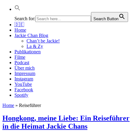
Jackie Chan Deutschland | Thorsten Boose
Autor & Jackie-Chan-Historiker
Search for:
Search Button
🇩🇪
Home
Jackie Chan Blog
Chan’t be Jackie!
La & Zy
Publikationen
Filme
Podcast
Über mich
Impressum
Instagram
YouTube
Facebook
Spotify
Home
»
Reiseführer
Hongkong, meine Liebe: Ein Reiseführer
in die Heimat Jackie Chans