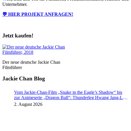
Unternehmer.
💬 HIER PROJEKT ANFRAGEN!
Jetzt kaufen!
Der neue deutsche Jackie Chan
Filmführer
Jackie Chan Blog
Vom Jackie-Chan-Film „Snake in the Eagle’s Shadow“ bis
zur Animeserie „Dragon Ball“: Thunderleg Hwang Jang-Lee
tritt globale Rechteoffensive los
2. August 2026