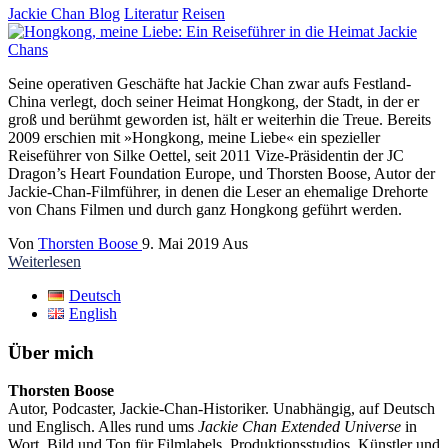
Jackie Chan Blog
Literatur
Reisen
Seine operativen Geschäfte hat Jackie Chan zwar aufs Festland-
China verlegt, doch seiner Heimat Hongkong, der Stadt, in der er
groß und berühmt geworden ist, hält er weiterhin die Treue. Bereits
2009 erschien mit »Hongkong, meine Liebe« ein spezieller
Reiseführer von Silke Oettel, seit 2011 Vize-Präsidentin der JC
Dragon’s Heart Foundation Europe, und Thorsten Boose, Autor der
Jackie-Chan-Filmführer, in denen die Leser an ehemalige Drehorte
von Chans Filmen und durch ganz Hongkong geführt werden.
Von
Thorsten Boose
9. Mai 2019
Aus
Weiterlesen
Deutsch
English
Über mich
Thorsten Boose
Autor, Podcaster, Jackie-Chan-Historiker. Unabhängig, auf Deutsch
und Englisch. Alles rund ums
Jackie Chan Extended Universe
in
Wort, Bild und Ton für Filmlabels, Produktionsstudios, Künstler und