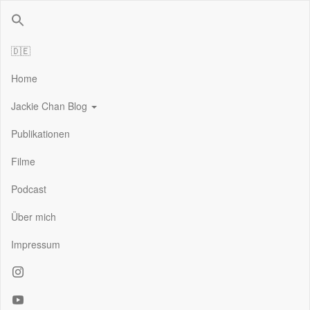
Jackie Chan Deutschland | Thorsten Boose
Autor & Jackie-Chan-Historiker
🇩🇪
Home
Jackie Chan Blog
Publikationen
Filme
Podcast
Über mich
Impressum