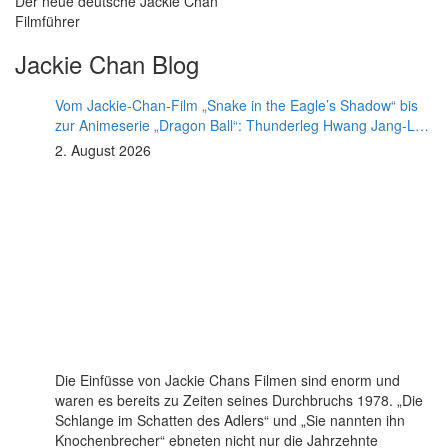
Der neue deutsche Jackie Chan
Filmführer
Jackie Chan Blog
Vom Jackie-Chan-Film „Snake in the Eagle’s Shadow“ bis
zur Animeserie „Dragon Ball“: Thunderleg Hwang Jang-Lee
tritt globale Rechteoffensive los
2. August 2026
Die Einfüsse von Jackie Chans Filmen sind enorm und
waren es bereits zu Zeiten seines Durchbruchs 1978. „Die
Schlange im Schatten des Adlers“ und „Sie nannten ihn
Knochenbrecher“ ebneten nicht nur die Jahrzehnte