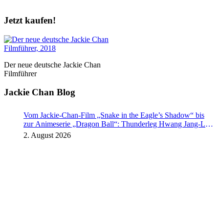
Jetzt kaufen!
Der neue deutsche Jackie Chan
Filmführer
Jackie Chan Blog
Vom Jackie-Chan-Film „Snake in the Eagle’s Shadow“ bis
zur Animeserie „Dragon Ball“: Thunderleg Hwang Jang-Lee
tritt globale Rechteoffensive los
2. August 2026