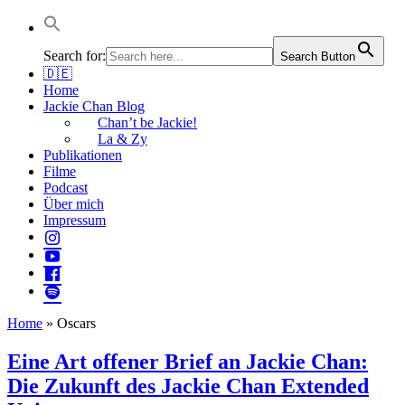
Jackie Chan Deutschland | Thorsten Boose
Autor & Jackie-Chan-Historiker
Search for:
Search Button
🇩🇪
Home
Jackie Chan Blog
Chan’t be Jackie!
La & Zy
Publikationen
Filme
Podcast
Über mich
Impressum
Home
»
Oscars
Eine Art offener Brief an Jackie Chan:
Die Zukunft des Jackie Chan Extended