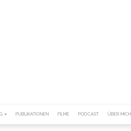
E CHAN DEUTSCH
THORSTEN BOOS
OG
PUBLIKATIONEN
FILME
PODCAST
ÜBER MICH