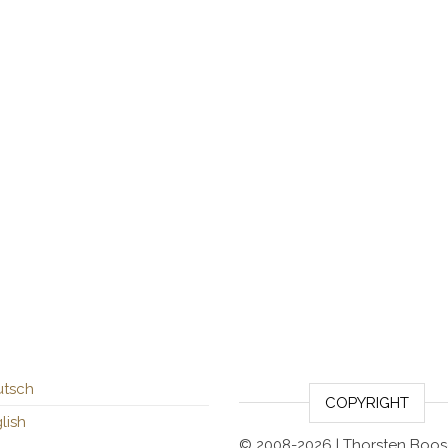
tsch
COPYRIGHT
lish
© 2008-2026 | Thorsten Boo