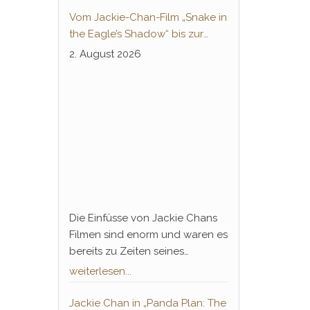
Vom Jackie-Chan-Film „Snake in
the Eagle’s Shadow“ bis zur
Animeserie „Dragon Ball“:
2. August 2026
Thunderleg Hwang Jang-Lee
tritt globale Rechteoffensive los
Die Einfüsse von Jackie Chans
Filmen sind enorm und waren es
bereits zu Zeiten seines
Durchbruchs 1978. „Die
weiterlesen...
Schlange im Schatten des
Adlers“ und „Sie nannten ihn
Jackie Chan in „Panda Plan: The