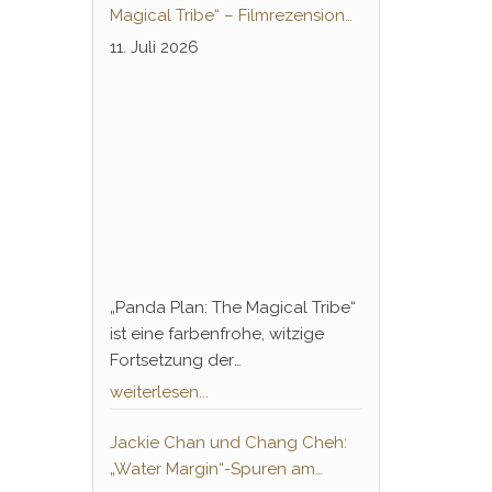
Knochenbrecher“ ebneten nicht
Magical Tribe“ – Filmrezension
nur die Jahrzehnte andauernde
zur deutschsprachigen
11. Juli 2026
Erfolgsbahn von Chan, sondern
Heimkino-Premiere
führte auch einen legendären
Gegenspieler ein, der bis heute
in der Pop-Kultur tief verankert
ist: Hwang Jang-Lee.
„Panda Plan: The Magical Tribe“
ist eine farbenfrohe, witzige
Fortsetzung der
Familienkomödie von 2024 und
weiterlesen...
begleitet Jackie Chan
wortwörtlich auf Sidequests
Jackie Chan und Chang Cheh:
seiner Karriere, in denen er sich
„Water Margin“-Spuren am