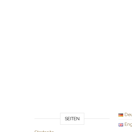
Deu
SEITEN
Eng