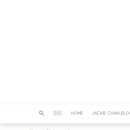
Autor & Jackie-Chan-Historiker
JACKI
🇩🇪
HOME
JACKIE CHAN BL