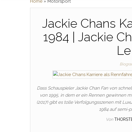
Home
»
Motorsport
Jackie Chans Kar
1984 | Jackie C
Le
Biograf
Dass Schauspieler Jackie Chan Fan von schnell
von 1995, in dem er ein Rennen gewinnen mu
(2017) gibt es tolle Verfolgungsszenen mit Lux
1984 auf semi-p
Von
THORST