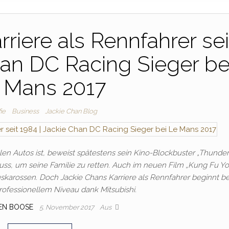
riere als Rennfahrer sei
han DC Racing Sieger be
 Mans 2017
ie
Business
Jackie Chan Blog
en Autos ist, beweist spätestens sein Kino-Blockbuster „Thunder
ss, um seine Familie zu retten. Auch im neuen Film „Kung Fu Yo
uskarossen. Doch Jackie Chans Karriere als Rennfahrer beginnt be
rofessionellem Niveau dank Mitsubishi.
EN BOOSE
5. November 2017
Aus