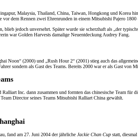
ngapur, Malaysia, Thailand, China, Taiwan, Hongkong und Korea hinters
te vor dem Rennen zwei Ehrenrunden in einem Mitsubishi Pajero 1800 cc 
blieb jedoch unversehrt. Später wurde sie scherzhaft als „der typisch
ahrerin war Golden Harvests damalige Neuentdeckung Audrey Fang.
 Noon“ (2000) und „Rush Hour 2“ (2001) stieg auch das allgemeine m
s Fahrer sondern als Gast des Teams. Bereits 2000 war er als Gast von M
eams
Ralliart Inc. dann zusammen und formten das chinesische Team für die
Team Director seines Teams Mitsubishi Ralliart China gewählt.
Shanghai
, fand am 27. Juni 2004 der jährliche
Jackie Chan Cup
statt, diesmal