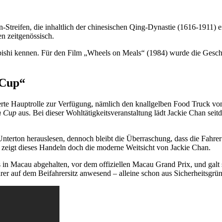
n-Streifen, die inhaltlich der chinesischen Qing-Dynastie (1616-1911)
 zeitgenössisch.
ishi kennen. Für den Film „Wheels on Meals“ (1984) wurde die Geschäf
 Cup“
vierte Hauptrolle zur Verfügung, nämlich den knallgelben Food Truck 
n Cup
aus. Bei dieser Wohltätigkeitsveranstaltung lädt Jackie Chan sei
nterton herauslesen, dennoch bleibt die Überraschung, dass die Fahrer
zeigt dieses Handeln doch die moderne Weitsicht von Jackie Chan.
 Macau abgehalten, vor dem offiziellen Macau Grand Prix, und galt sch
rer auf dem Beifahrersitz anwesend – alleine schon aus Sicherheitsgrü