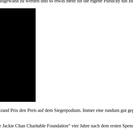
usgewählt zu werden und so etwas mehr für die eigene Publicity tun z
Grand Prix den Preis auf dem Siegerpodium. Immer eine rundum gut gep
e Jackie Chan Charitable Foundation“ vier Jahre nach dem ersten Spen