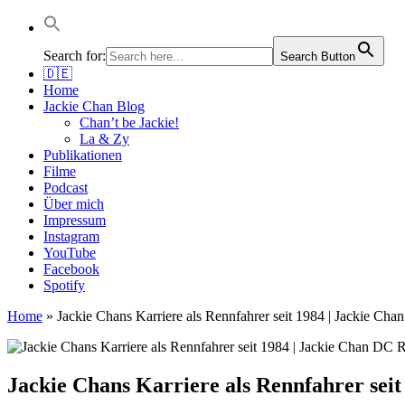
Jackie Chan Deutschland | Thorsten Boose
Autor & Jackie-Chan-Historiker
Search for:
Search Button
🇩🇪
Home
Jackie Chan Blog
Chan’t be Jackie!
La & Zy
Publikationen
Filme
Podcast
Über mich
Impressum
Instagram
YouTube
Facebook
Spotify
Home
»
Jackie Chans Karriere als Rennfahrer seit 1984 | Jackie Ch
Jackie Chans Karriere als Rennfahrer sei