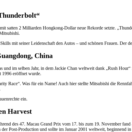
Thunderbolt“
s mit satten 2 Milliarden Hongkong-Dollar neue Rekorde setzte. „Thun
itsubishi.
kills mit seiner Leidenschaft den Autos – und schönen Frauen. Der de
Guangdong, China
s und im selben Jahr, in dem Jackie Chan weltweit dank „Rush Hour“
t 1996 eröffnet wurde.
rity Race“. Was für ein Name! Auch hier stellte Mitsubishi die Rennfa
.
auenrechte ein.
en Harvest
ährend des 47. Macau Grand Prix vom 17. bis zum 19. November fand 
in der Post-Production und sollte im Januar 2001 weltweit, beginnend i