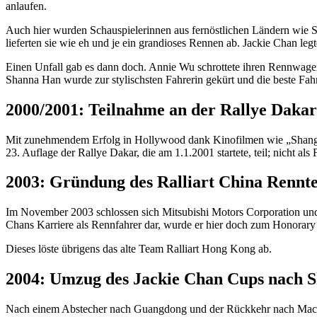
anlaufen.
Auch hier wurden Schauspielerinnen aus fernöstlichen Ländern wie Si
lieferten sie wie eh und je ein grandioses Rennen ab. Jackie Chan leg
Einen Unfall gab es dann doch. Annie Wu schrottete ihren Rennwagen, 
Shanna Han wurde zur stylischsten Fahrerin gekürt und die beste F
2000/2001: Teilnahme an der Rallye Dakar
Mit zunehmendem Erfolg in Hollywood dank Kinofilmen wie „Shanghai
23. Auflage der Rallye Dakar, die am 1.1.2001 startete, teil; nicht al
2003: Gründung des Ralliart China Rennt
Im November 2003 schlossen sich Mitsubishi Motors Corporation und 
Chans Karriere als Rennfahrer dar, wurde er hier doch zum Honorary 
Dieses löste übrigens das alte Team Ralliart Hong Kong ab.
2004: Umzug des Jackie Chan Cups nach 
Nach einem Abstecher nach Guangdong und der Rückkehr nach Macau