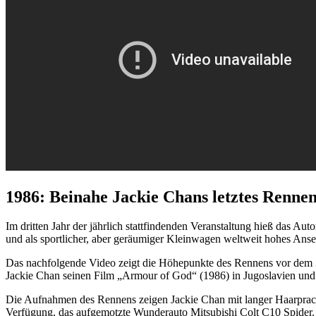
1986: Beinahe Jackie Chans letztes Renne
Im dritten Jahr der jährlich stattfindenden Veranstaltung hieß das Au
und als sportlicher, aber geräumiger Kleinwagen weltweit hohes Anse
Das nachfolgende Video zeigt die Höhepunkte des Rennens vor dem 
Jackie Chan seinen Film „Armour of God“ (1986) in Jugoslavien und
Die Aufnahmen des Rennens zeigen Jackie Chan mit langer Haarprach
Verfügung, das aufgemotzte Wunderauto Mitsubishi Colt C10 Spider.