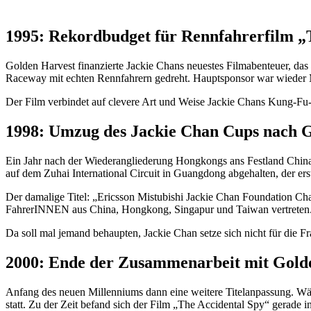
1995: Rekordbudget für Rennfahrerfilm „
Golden Harvest finanzierte Jackie Chans neuestes Filmabenteuer, da
Raceway mit echten Rennfahrern gedreht. Hauptsponsor war wieder M
Der Film verbindet auf clevere Art und Weise Jackie Chans Kung-Fu-S
1998: Umzug des Jackie Chan Cups nach 
Ein Jahr nach der Wiederangliederung Hongkongs ans Festland China
auf dem Zuhai International Circuit in Guangdong abgehalten, der ers
Der damalige Titel: „Ericsson Mistubishi Jackie Chan Foundation Cha
FahrerINNEN aus China, Hongkong, Singapur und Taiwan vertreten
Da soll mal jemand behaupten, Jackie Chan setze sich nicht für die Fr
2000: Ende der Zusammenarbeit mit Gold
Anfang des neuen Millenniums dann eine weitere Titelanpassung. W
statt. Zu der Zeit befand sich der Film „The Accidental Spy“ gerade 