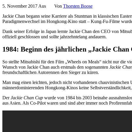
5. November 2017
Aus
Von
Thorsten Boose
Jackie Chan begann seine Karriere als Stuntman in klassischen Easter
Paradigmenwechsel im Hongkong-Kino statt – Kung-Fu-Filme wurden
Dank seiner Erfolge in Japan lernte Jackie Chan den CEO von Mitsub
offiziell geschlossen und sollte jahrzehntelang andauern.
1984: Beginn des jährlichen „Jackie Chan
So stellte Mitsubishi für den Film „Wheels on Meals“ nicht nur die 
Wunsch von Jackie Chan auch erstmals den sogenannten
Jackie Cha
freundschaftlichen Autorennen den Sieger zu küren.
Man mag einen leichten, jedoch nicht vorhandenen chauvinistischen U
männerdominierenden Hongkong-Kinos keine Selbstverständlichkeit, 
Der
Jackie Chan Cup
wurde von 1984 bis 2003 beinahe ausnahmslos in
aus Asien. Als Co-Pilot waren und sind aber immer noch Profirennfah