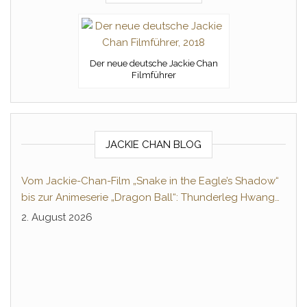
Der neue deutsche Jackie Chan
Filmführer
JACKIE CHAN BLOG
Vom Jackie-Chan-Film „Snake in the Eagle’s Shadow“
bis zur Animeserie „Dragon Ball“: Thunderleg Hwang
Jang-Lee tritt globale Rechteoffensive los
2. August 2026