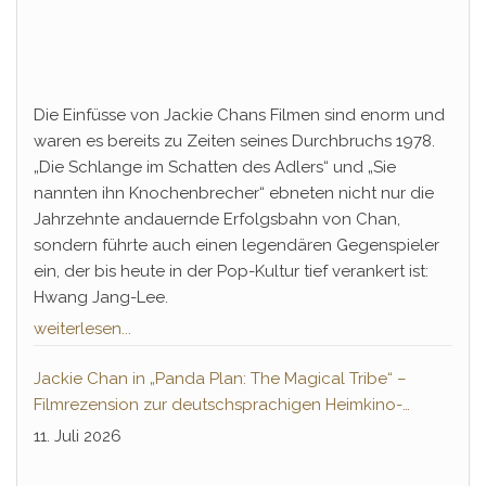
Die Einfüsse von Jackie Chans Filmen sind enorm und
waren es bereits zu Zeiten seines Durchbruchs 1978.
„Die Schlange im Schatten des Adlers“ und „Sie
nannten ihn Knochenbrecher“ ebneten nicht nur die
Jahrzehnte andauernde Erfolgsbahn von Chan,
sondern führte auch einen legendären Gegenspieler
ein, der bis heute in der Pop-Kultur tief verankert ist:
Hwang Jang-Lee.
weiterlesen...
Jackie Chan in „Panda Plan: The Magical Tribe“ –
Filmrezension zur deutschsprachigen Heimkino-
Premiere
11. Juli 2026