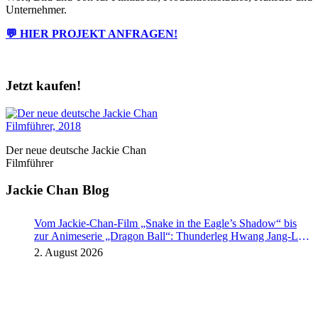
Unternehmer.
💬 HIER PROJEKT ANFRAGEN!
Jetzt kaufen!
Der neue deutsche Jackie Chan
Filmführer
Jackie Chan Blog
Vom Jackie-Chan-Film „Snake in the Eagle’s Shadow“ bis
zur Animeserie „Dragon Ball“: Thunderleg Hwang Jang-Lee
tritt globale Rechteoffensive los
2. August 2026