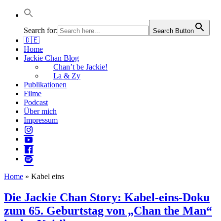
Jackie Chan Deutschland | Thorsten Boose
Autor & Jackie-Chan-Historiker
Search for:
Search Button
🇩🇪
Home
Jackie Chan Blog
Chan’t be Jackie!
La & Zy
Publikationen
Filme
Podcast
Über mich
Impressum
Home
»
Kabel eins
Die Jackie Chan Story: Kabel-eins-Doku
zum 65. Geburtstag von „Chan the Man“