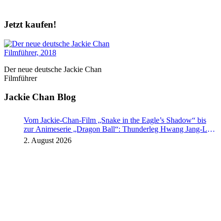
Jetzt kaufen!
Der neue deutsche Jackie Chan
Filmführer
Jackie Chan Blog
Vom Jackie-Chan-Film „Snake in the Eagle’s Shadow“ bis
zur Animeserie „Dragon Ball“: Thunderleg Hwang Jang-Lee
tritt globale Rechteoffensive los
2. August 2026