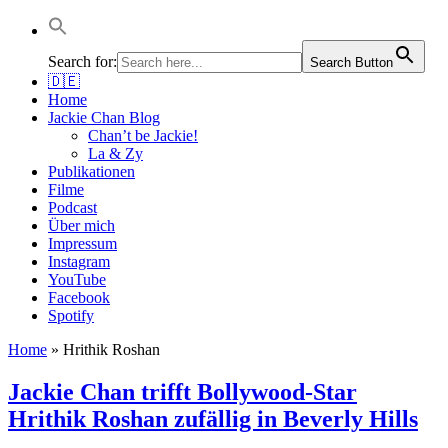
Jackie Chan Deutschland | Thorsten Boose
Autor & Jackie-Chan-Historiker
Search for:
Search Button
🇩🇪
Home
Jackie Chan Blog
Chan’t be Jackie!
La & Zy
Publikationen
Filme
Podcast
Über mich
Impressum
Instagram
YouTube
Facebook
Spotify
Home
»
Hrithik Roshan
Jackie Chan trifft Bollywood-Star
Hrithik Roshan zufällig in Beverly Hills