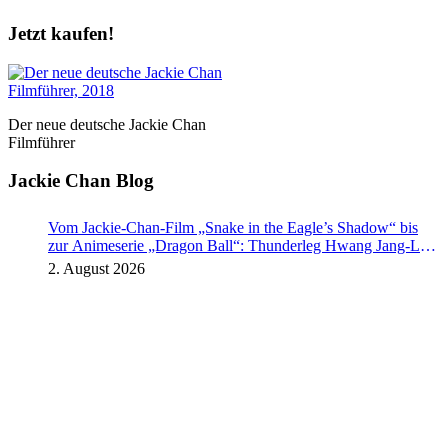
Jetzt kaufen!
Der neue deutsche Jackie Chan
Filmführer
Jackie Chan Blog
Vom Jackie-Chan-Film „Snake in the Eagle’s Shadow“ bis
zur Animeserie „Dragon Ball“: Thunderleg Hwang Jang-Lee
tritt globale Rechteoffensive los
2. August 2026