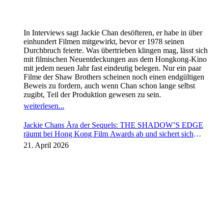
In Interviews sagt Jackie Chan desöfteren, er habe in über
einhundert Filmen mitgewirkt, bevor er 1978 seinen
Durchbruch feierte. Was übertrieben klingen mag, lässt sich
mit filmischen Neuentdeckungen aus dem Hongkong-Kino
mit jedem neuen Jahr fast eindeutig belegen. Nur ein paar
Filme der Shaw Brothers scheinen noch einen endgültigen
Beweis zu fordern, auch wenn Chan schon lange selbst
zugibt, Teil der Produktion gewesen zu sein.
weiterlesen...
Jackie Chans Ära der Sequels: THE SHADOW’S EDGE
räumt bei Hong Kong Film Awards ab und sichert sich
Fortsetzung
21. April 2026