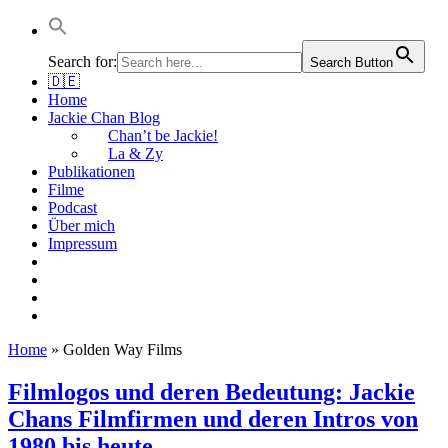
Jackie Chan Deutschland | Thorsten Boose
Autor & Jackie-Chan-Historiker
Search for:
Search Button
🇩🇪
Home
Jackie Chan Blog
Chan’t be Jackie!
La & Zy
Publikationen
Filme
Podcast
Über mich
Impressum
Home
»
Golden Way Films
Filmlogos und deren Bedeutung: Jackie
Chans Filmfirmen und deren Intros von
1980 bis heute