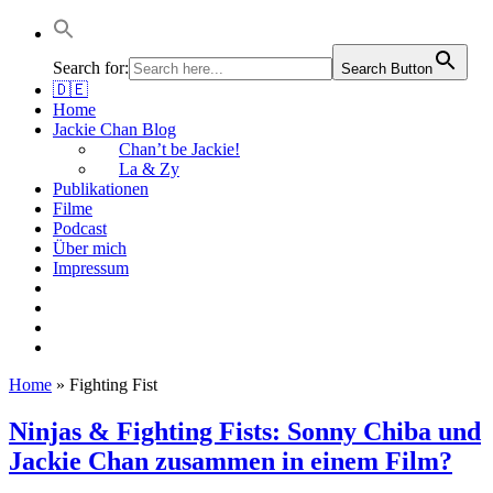
Jackie Chan Deutschland | Thorsten Boose
Autor & Jackie-Chan-Historiker
Search for:
Search Button
🇩🇪
Home
Jackie Chan Blog
Chan’t be Jackie!
La & Zy
Publikationen
Filme
Podcast
Über mich
Impressum
Home
»
Fighting Fist
Ninjas & Fighting Fists: Sonny Chiba und
Jackie Chan zusammen in einem Film?