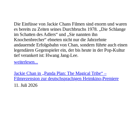
Die Einfüsse von Jackie Chans Filmen sind enorm und waren
es bereits zu Zeiten seines Durchbruchs 1978. „Die Schlange
im Schatten des Adlers“ und „Sie nannten ihn
Knochenbrecher“ ebneten nicht nur die Jahrzehnte
andauernde Erfolgsbahn von Chan, sondern führte auch einen
legendären Gegenspieler ein, der bis heute in der Pop-Kultur
tief verankert ist: Hwang Jang-Lee.
weiterlesen...
Jackie Chan in „Panda Plan: The Magical Tribe“ –
Filmrezension zur deutschsprachigen Heimkino-Premiere
11. Juli 2026