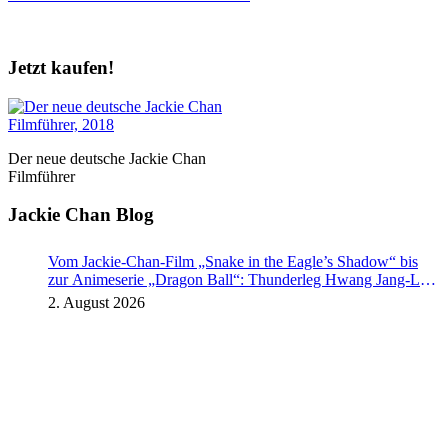
Jetzt kaufen!
Der neue deutsche Jackie Chan
Filmführer
Jackie Chan Blog
Vom Jackie-Chan-Film „Snake in the Eagle’s Shadow“ bis
zur Animeserie „Dragon Ball“: Thunderleg Hwang Jang-Lee
tritt globale Rechteoffensive los
2. August 2026