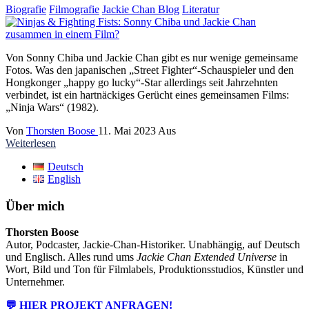
Biografie
Filmografie
Jackie Chan Blog
Literatur
Von Sonny Chiba und Jackie Chan gibt es nur wenige gemeinsame
Fotos. Was den japanischen „Street Fighter“-Schauspieler und den
Hongkonger „happy go lucky“-Star allerdings seit Jahrzehnten
verbindet, ist ein hartnäckiges Gerücht eines gemeinsamen Films:
„Ninja Wars“ (1982).
Von
Thorsten Boose
11. Mai 2023
Aus
Weiterlesen
Deutsch
English
Über mich
Thorsten Boose
Autor, Podcaster, Jackie-Chan-Historiker. Unabhängig, auf Deutsch
und Englisch. Alles rund ums
Jackie Chan Extended Universe
in
Wort, Bild und Ton für Filmlabels, Produktionsstudios, Künstler und
Unternehmer.
💬 HIER PROJEKT ANFRAGEN!