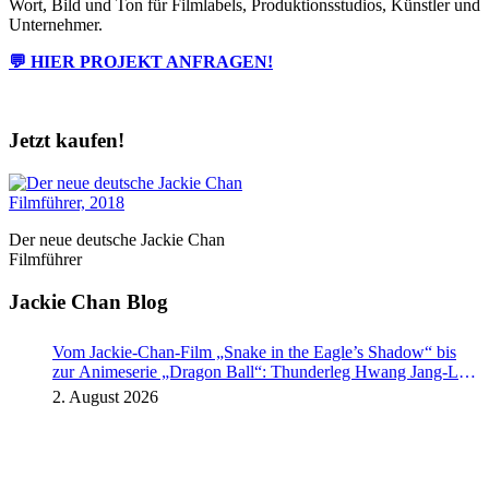
Wort, Bild und Ton für Filmlabels, Produktionsstudios, Künstler und
Unternehmer.
💬 HIER PROJEKT ANFRAGEN!
Jetzt kaufen!
Der neue deutsche Jackie Chan
Filmführer
Jackie Chan Blog
Vom Jackie-Chan-Film „Snake in the Eagle’s Shadow“ bis
zur Animeserie „Dragon Ball“: Thunderleg Hwang Jang-Lee
tritt globale Rechteoffensive los
2. August 2026