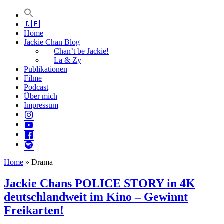
Jackie Chan Deutschland | Thorsten Boose
Autor & Jackie-Chan-Historiker
🇩🇪
Home
Jackie Chan Blog
Chan’t be Jackie!
La & Zy
Publikationen
Filme
Podcast
Über mich
Impressum
Home
»
Drama
Jackie Chans POLICE STORY in 4K
deutschlandweit im Kino – Gewinnt
Freikarten!