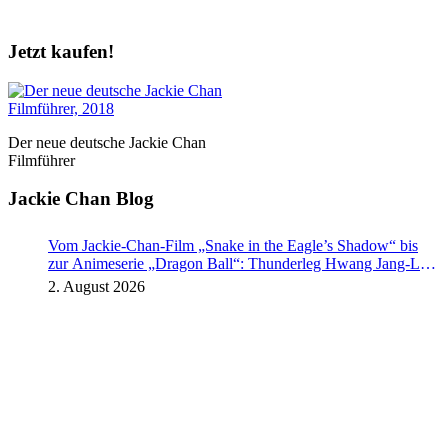
Jetzt kaufen!
Der neue deutsche Jackie Chan
Filmführer
Jackie Chan Blog
Vom Jackie-Chan-Film „Snake in the Eagle’s Shadow“ bis
zur Animeserie „Dragon Ball“: Thunderleg Hwang Jang-Lee
tritt globale Rechteoffensive los
2. August 2026