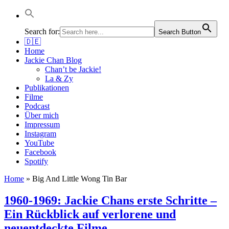
Jackie Chan Deutschland | Thorsten Boose
Autor & Jackie-Chan-Historiker
Search for:
Search Button
🇩🇪
Home
Jackie Chan Blog
Chan’t be Jackie!
La & Zy
Publikationen
Filme
Podcast
Über mich
Impressum
Instagram
YouTube
Facebook
Spotify
Home
»
Big And Little Wong Tin Bar
1960-1969: Jackie Chans erste Schritte –
Ein Rückblick auf verlorene und
neuentdeckte Filme