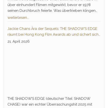
über einhundert Filmen mitgewirkt, bevor er 1978
seinen Durchbruch feierte. Was übertrieben klingen
mag, lässt sich mit filmischen Neuentdeckungen aus
weiterlesen...
dem Hongkong-Kino mit jedem neuen Jahr fast
eindeutig belegen. Nur ein paar Filme der Shaw
Jackie Chans Ära der Sequels: THE SHADOW’S EDGE
Brothers scheinen noch einen endgültigen Beweis zu
räumt bei Hong Kong Film Awards ab und sichert sich
fordern, auch wenn Chan schon lange selbst zugibt,
Fortsetzung
21. April 2026
Teil der Produktion gewesen zu sein.
THE SHADOW’S EDGE (deutscher Titel: SHADOW
CHASE) war ein echter Überraschungshit 2025 mit