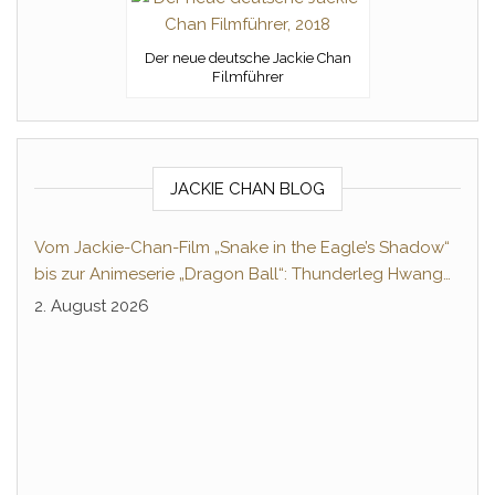
Der neue deutsche Jackie Chan
Filmführer
JACKIE CHAN BLOG
Vom Jackie-Chan-Film „Snake in the Eagle’s Shadow“
bis zur Animeserie „Dragon Ball“: Thunderleg Hwang
Jang-Lee tritt globale Rechteoffensive los
2. August 2026