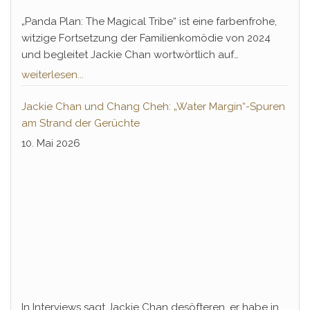
„Panda Plan: The Magical Tribe“ ist eine farbenfrohe,
witzige Fortsetzung der Familienkomödie von 2024
und begleitet Jackie Chan wortwörtlich auf
Sidequests seiner Karriere, in denen er sich selbst
weiterlesen...
autobiografisch durch den Kakao zieht und die
chinesische Kultur auf humorvolle und überraschend
Jackie Chan und Chang Cheh: „Water Margin“-Spuren
emotionale Weise für Jung und Junggebliebene in
am Strand der Gerüchte
der ganzen Welt verbreitet. Ein chantastischer
10. Mai 2026
Familienspaß mit Herz, Humor und dem typischen
Charme von Jackie Chan: 4 von 5 Pandapfoten.
In Interviews sagt Jackie Chan desöfteren, er habe in