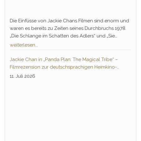
Die Einfüsse von Jackie Chans Filmen sind enorm und
waren es bereits zu Zeiten seines Durchbruchs 1978.
„Die Schlange im Schatten des Adlers“ und „Sie
nannten ihn Knochenbrecher“ ebneten nicht nur die
weiterlesen...
Jahrzehnte andauernde Erfolgsbahn von Chan,
sondern führte auch einen legendären Gegenspieler
Jackie Chan in „Panda Plan: The Magical Tribe“ –
ein, der bis heute in der Pop-Kultur tief verankert ist:
Filmrezension zur deutschsprachigen Heimkino-
Hwang Jang-Lee.
Premiere
11. Juli 2026