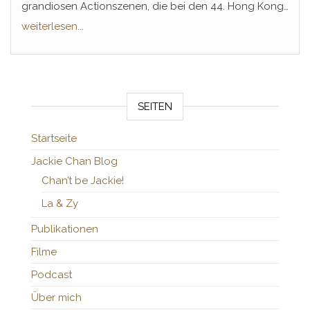
grandiosen Actionszenen, die bei den 44. Hong Kong
Film Awards 2026 auch belohnt wurden. Schon vor
weiterlesen...
Monaten kündigte Jackie Chan eine Fortsetzung an –
jetzt ist es offiziell.
SEITEN
Startseite
Jackie Chan Blog
Chan’t be Jackie!
La & Zy
Publikationen
Filme
Podcast
Über mich