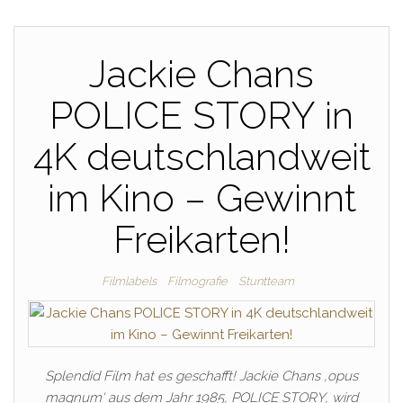
Jackie Chans
POLICE STORY in
4K deutschlandweit
im Kino – Gewinnt
Freikarten!
Filmlabels
Filmografie
Stuntteam
Splendid Film hat es geschafft! Jackie Chans ‚opus
magnum‘ aus dem Jahr 1985, POLICE STORY, wird