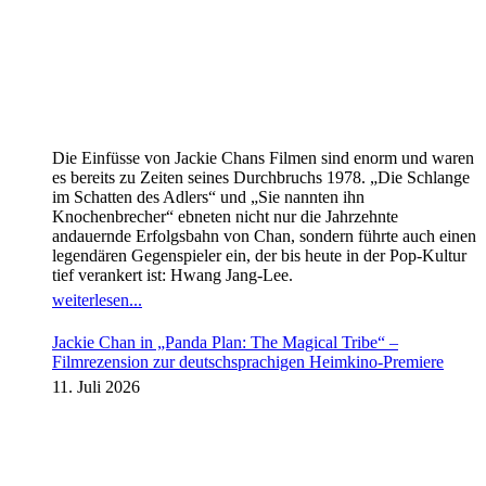
Die Einfüsse von Jackie Chans Filmen sind enorm und waren
es bereits zu Zeiten seines Durchbruchs 1978. „Die Schlange
im Schatten des Adlers“ und „Sie nannten ihn
Knochenbrecher“ ebneten nicht nur die Jahrzehnte
andauernde Erfolgsbahn von Chan, sondern führte auch einen
legendären Gegenspieler ein, der bis heute in der Pop-Kultur
tief verankert ist: Hwang Jang-Lee.
weiterlesen...
Jackie Chan in „Panda Plan: The Magical Tribe“ –
Filmrezension zur deutschsprachigen Heimkino-Premiere
11. Juli 2026