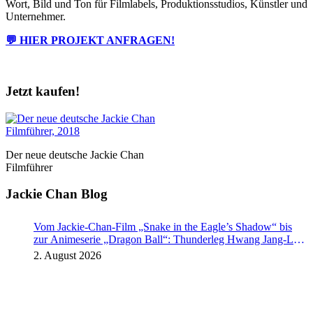
Wort, Bild und Ton für Filmlabels, Produktionsstudios, Künstler und
Unternehmer.
💬 HIER PROJEKT ANFRAGEN!
Jetzt kaufen!
Der neue deutsche Jackie Chan
Filmführer
Jackie Chan Blog
Vom Jackie-Chan-Film „Snake in the Eagle’s Shadow“ bis
zur Animeserie „Dragon Ball“: Thunderleg Hwang Jang-Lee
tritt globale Rechteoffensive los
2. August 2026