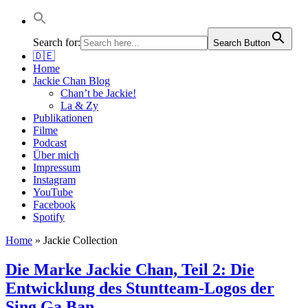
Jackie Chan Deutschland | Thorsten Boose
Autor & Jackie-Chan-Historiker
Search for:
Search Button
🇩🇪
Home
Jackie Chan Blog
Chan’t be Jackie!
La & Zy
Publikationen
Filme
Podcast
Über mich
Impressum
Instagram
YouTube
Facebook
Spotify
Home
»
Jackie Collection
Die Marke Jackie Chan, Teil 2: Die
Entwicklung des Stuntteam-Logos der
Sing Ga Ban