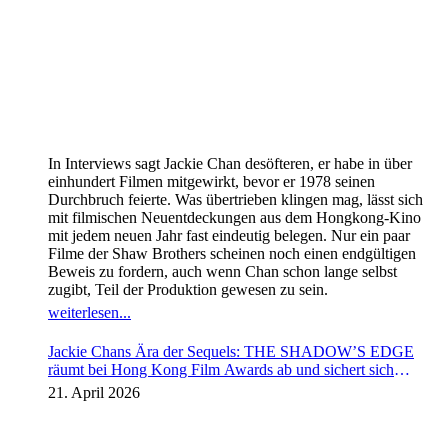
In Interviews sagt Jackie Chan desöfteren, er habe in über
einhundert Filmen mitgewirkt, bevor er 1978 seinen
Durchbruch feierte. Was übertrieben klingen mag, lässt sich
mit filmischen Neuentdeckungen aus dem Hongkong-Kino
mit jedem neuen Jahr fast eindeutig belegen. Nur ein paar
Filme der Shaw Brothers scheinen noch einen endgültigen
Beweis zu fordern, auch wenn Chan schon lange selbst
zugibt, Teil der Produktion gewesen zu sein.
weiterlesen...
Jackie Chans Ära der Sequels: THE SHADOW’S EDGE
räumt bei Hong Kong Film Awards ab und sichert sich
Fortsetzung
21. April 2026