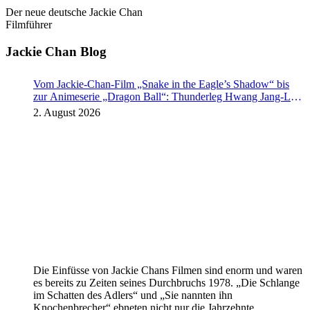
Der neue deutsche Jackie Chan
Filmführer
Jackie Chan Blog
Vom Jackie-Chan-Film „Snake in the Eagle’s Shadow“ bis
zur Animeserie „Dragon Ball“: Thunderleg Hwang Jang-Lee
tritt globale Rechteoffensive los
2. August 2026
Die Einfüsse von Jackie Chans Filmen sind enorm und waren
es bereits zu Zeiten seines Durchbruchs 1978. „Die Schlange
im Schatten des Adlers“ und „Sie nannten ihn
Knochenbrecher“ ebneten nicht nur die Jahrzehnte