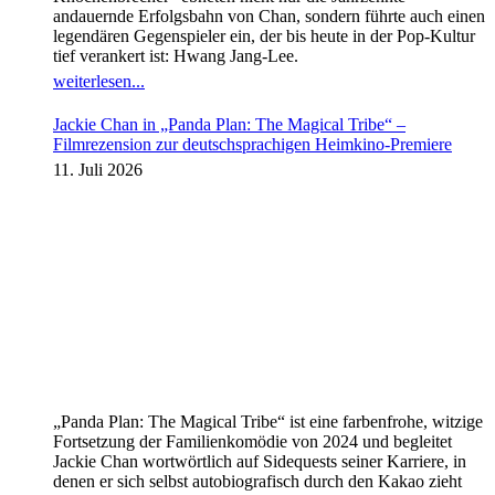
andauernde Erfolgsbahn von Chan, sondern führte auch einen
legendären Gegenspieler ein, der bis heute in der Pop-Kultur
tief verankert ist: Hwang Jang-Lee.
weiterlesen...
Jackie Chan in „Panda Plan: The Magical Tribe“ –
Filmrezension zur deutschsprachigen Heimkino-Premiere
11. Juli 2026
„Panda Plan: The Magical Tribe“ ist eine farbenfrohe, witzige
Fortsetzung der Familienkomödie von 2024 und begleitet
Jackie Chan wortwörtlich auf Sidequests seiner Karriere, in
denen er sich selbst autobiografisch durch den Kakao zieht