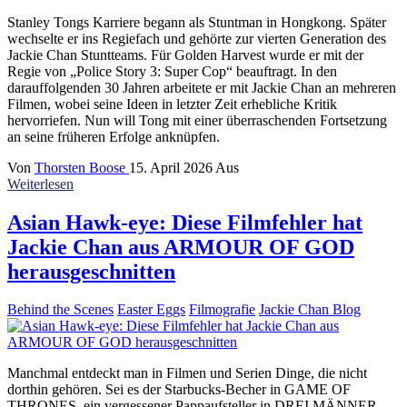
Stanley Tongs Karriere begann als Stuntman in Hongkong. Später
wechselte er ins Regiefach und gehörte zur vierten Generation des
Jackie Chan Stuntteams. Für Golden Harvest wurde er mit der
Regie von „Police Story 3: Super Cop“ beauftragt. In den
darauffolgenden 30 Jahren arbeitete er mit Jackie Chan an mehreren
Filmen, wobei seine Ideen in letzter Zeit erhebliche Kritik
hervorriefen. Nun will Tong mit einer überraschenden Fortsetzung
an seine früheren Erfolge anknüpfen.
Von
Thorsten Boose
15. April 2026
Aus
Weiterlesen
Asian Hawk-eye: Diese Filmfehler hat
Jackie Chan aus ARMOUR OF GOD
herausgeschnitten
Behind the Scenes
Easter Eggs
Filmografie
Jackie Chan Blog
Manchmal entdeckt man in Filmen und Serien Dinge, die nicht
dorthin gehören. Sei es der Starbucks-Becher in GAME OF
THRONES, ein vergessener Pappaufsteller in DREI MÄNNER