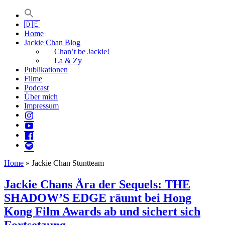
Jackie Chan Deutschland | Thorsten Boose
Autor & Jackie-Chan-Historiker
🇩🇪
Home
Jackie Chan Blog
Chan’t be Jackie!
La & Zy
Publikationen
Filme
Podcast
Über mich
Impressum
Home
»
Jackie Chan Stuntteam
Jackie Chans Ära der Sequels: THE
SHADOW’S EDGE räumt bei Hong
Kong Film Awards ab und sichert sich
Fortsetzung