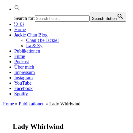
Jackie Chan Deutschland | Thorsten Boose
Autor & Jackie-Chan-Historiker
Search for:
Search Button
🇩🇪
Home
Jackie Chan Blog
Chan’t be Jackie!
La & Zy
Publikationen
Filme
Podcast
Über mich
Impressum
Instagram
YouTube
Facebook
Spotify
Home
»
Publikationen
»
Lady Whirlwind
Lady Whirlwind