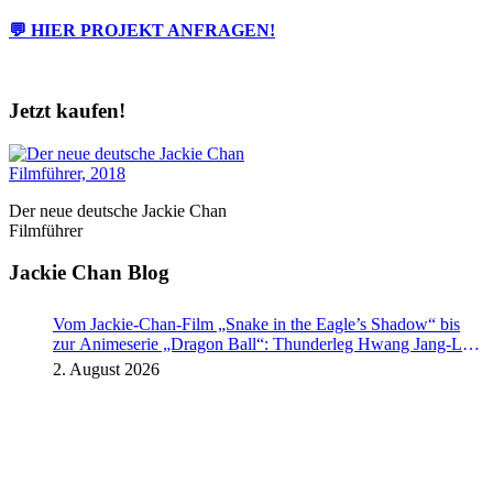
💬 HIER PROJEKT ANFRAGEN!
Jetzt kaufen!
Der neue deutsche Jackie Chan
Filmführer
Jackie Chan Blog
Vom Jackie-Chan-Film „Snake in the Eagle’s Shadow“ bis
zur Animeserie „Dragon Ball“: Thunderleg Hwang Jang-Lee
tritt globale Rechteoffensive los
2. August 2026