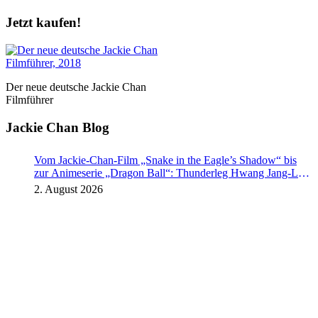
Jetzt kaufen!
Der neue deutsche Jackie Chan
Filmführer
Jackie Chan Blog
Vom Jackie-Chan-Film „Snake in the Eagle’s Shadow“ bis
zur Animeserie „Dragon Ball“: Thunderleg Hwang Jang-Lee
tritt globale Rechteoffensive los
2. August 2026