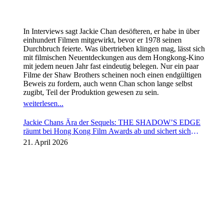
In Interviews sagt Jackie Chan desöfteren, er habe in über
einhundert Filmen mitgewirkt, bevor er 1978 seinen
Durchbruch feierte. Was übertrieben klingen mag, lässt sich
mit filmischen Neuentdeckungen aus dem Hongkong-Kino
mit jedem neuen Jahr fast eindeutig belegen. Nur ein paar
Filme der Shaw Brothers scheinen noch einen endgültigen
Beweis zu fordern, auch wenn Chan schon lange selbst
zugibt, Teil der Produktion gewesen zu sein.
weiterlesen...
Jackie Chans Ära der Sequels: THE SHADOW’S EDGE
räumt bei Hong Kong Film Awards ab und sichert sich
Fortsetzung
21. April 2026