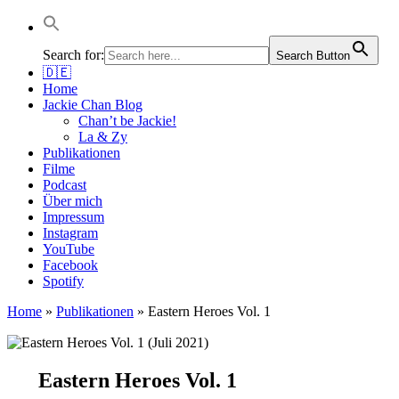
Jackie Chan Deutschland | Thorsten Boose
Autor & Jackie-Chan-Historiker
Search for:
Search Button
🇩🇪
Home
Jackie Chan Blog
Chan’t be Jackie!
La & Zy
Publikationen
Filme
Podcast
Über mich
Impressum
Instagram
YouTube
Facebook
Spotify
Home
»
Publikationen
»
Eastern Heroes Vol. 1
Eastern Heroes Vol. 1