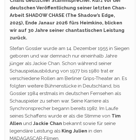
Chans deutscher Stammsprecher. Kurz vor der
deutschen Veröffentlichung seiner letzten Chan-
Arbeit SHADOW CHASE (The Shadow’s Edge,
2025), Ende Janaur 2026 fürs Heimkino, blicken
wir auf 30 Jahre seiner chantastischen Leistung
zurück.
Stefan Gossler wurde am 14. Dezember 1955 in Siegen
geboren und war demnach nur eineinhalb Jahre
jünger als Jackie Chan. Schon während seiner
Schauspielausbildung von 1977 bis 1980 trat er
verschiedene Rollen am Berliner Grips-Theater an. Es
folgten weitere Bühnenstücke in Deutschland, bis
Gossler 1984 erstmals im deutschen Fernsehen als
Schauspieler zu sehen war. Seine Karriere als
Synchronsprecher begann bereits 1982. Im Laufe
seines Schaffens wurde er als die Stimme von
Tim
Allen
und
Jackie Chan
bekannt sowie für seine
legendäre Leistung als
King Julien
in den
MADAGASCAR-Filmen.