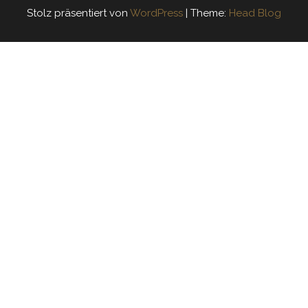
Stolz präsentiert von
WordPress
|
Theme:
Head Blog