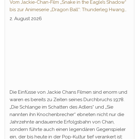
Vom Jackie-Chan-Film „Snake in the Eagle’s Shadow“
bis zur Animeserie „Dragon Ball“: Thunderleg Hwang
Jang-Lee tritt globale Rechteoffensive los
2. August 2026
Die Einfüsse von Jackie Chans Filmen sind enorm und
waren es bereits zu Zeiten seines Durchbruchs 1978.
„Die Schlange im Schatten des Adlers“ und „Sie
nannten ihn Knochenbrecher“ ebneten nicht nur die
Jahrzehnte andauernde Erfolgsbahn von Chan,
sondern führte auch einen legendären Gegenspieler
ein, der bis heute in der Pop-Kultur tief verankert ist: