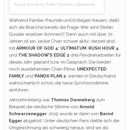
A post shared by Peter Flechtner (@peterflechtner)
Während Familie, Freunde und Kollegen trauern, stellt
sich die Branche bereits die Frage: Wer wird Stefan
Gossler ersetzen (können)? Denn auch mit über 70
Jahren ist ein Jackie Chan schwer aktiv; derzeit sind
mit
ARMOUR OF GOD 4: ULTIMATUM
,
RUSH HOUR 4
und
THE SHADOW’S EDGE 2
drei Filmdreharbeiten für
dieses Jahr geplant bzw. im Gespräch. Die beiden
noch ausstehenden Chan-Filme,
UNEXPECTED
FAMILY
und
PANDA PLAN 2
, werden in Deutschland
wahrscheinlich schon die neue Synchronstimme
einführen.
Jahrzehntelang war
Thomas Danneberg
zum
Beispiel die deutsche Stimme von
Arnold
Schwarzenegger
. 2019 wurde er dann von
Bernd
Egger
abgelöst. Unter deutschen Fans stellte sich die
Umgewöhnung als schwierig heraus, sind wir als