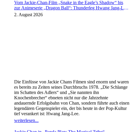
Vom Jackie-Chan-Film „Snake in the Eagle’s Shadow“ bis
zur Animeserie „Dragon Ball“: Thunderleg Hwang Jang-Lee
tritt globale Rechteoffensive los
2. August 2026
Die Einfüsse von Jackie Chans Filmen sind enorm und waren
es bereits zu Zeiten seines Durchbruchs 1978. „Die Schlange
im Schatten des Adlers“ und „Sie nannten ihn
Knochenbrecher“ ebneten nicht nur die Jahrzehnte
andauernde Erfolgsbahn von Chan, sondern führte auch einen
legendären Gegenspieler ein, der bis heute in der Pop-Kultur
tief verankert ist: Hwang Jang-Lee.
weiterlesen...
Jackie Chan in „Panda Plan: The Magical Tribe“ –