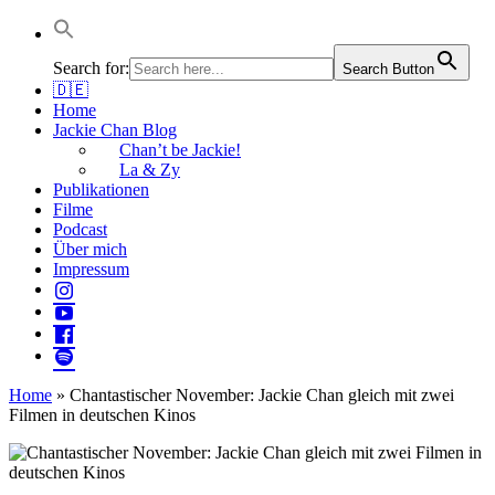
Jackie Chan Deutschland | Thorsten Boose
Autor & Jackie-Chan-Historiker
Search for:
Search Button
🇩🇪
Home
Jackie Chan Blog
Chan’t be Jackie!
La & Zy
Publikationen
Filme
Podcast
Über mich
Impressum
Home
»
Chantastischer November: Jackie Chan gleich mit zwei
Filmen in deutschen Kinos