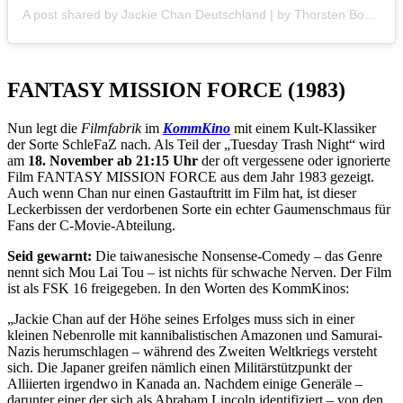
A post shared by Jackie Chan Deutschland | by Thorsten Boose (@jackiechan.de)
FANTASY MISSION FORCE (1983)
Nun legt die
Filmfabrik
im
KommKino
mit einem Kult-Klassiker
der Sorte SchleFaZ nach. Als Teil der „Tuesday Trash Night“ wird
am
18. November ab 21:15 Uhr
der oft vergessene oder ignorierte
Film FANTASY MISSION FORCE aus dem Jahr 1983 gezeigt.
Auch wenn Chan nur einen Gastauftritt im Film hat, ist dieser
Leckerbissen der verdorbenen Sorte ein echter Gaumenschmaus für
Fans der C-Movie-Abteilung.
Seid gewarnt:
Die taiwanesische Nonsense-Comedy – das Genre
nennt sich Mou Lai Tou – ist nichts für schwache Nerven. Der Film
ist als FSK 16 freigegeben. In den Worten des KommKinos:
„Jackie Chan auf der Höhe seines Erfolges muss sich in einer
kleinen Nebenrolle mit kannibalistischen Amazonen und Samurai-
Nazis herumschlagen – während des Zweiten Weltkriegs versteht
sich. Die Japaner greifen nämlich einen Militärstützpunkt der
Alliierten irgendwo in Kanada an. Nachdem einige Generäle –
darunter einer der sich als Abraham Lincoln identifiziert – von den