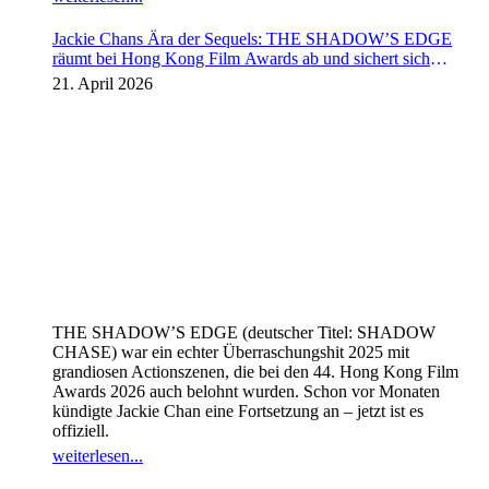
Jackie Chans Ära der Sequels: THE SHADOW’S EDGE
räumt bei Hong Kong Film Awards ab und sichert sich
Fortsetzung
21. April 2026
THE SHADOW’S EDGE (deutscher Titel: SHADOW
CHASE) war ein echter Überraschungshit 2025 mit
grandiosen Actionszenen, die bei den 44. Hong Kong Film
Awards 2026 auch belohnt wurden. Schon vor Monaten
kündigte Jackie Chan eine Fortsetzung an – jetzt ist es
offiziell.
weiterlesen...