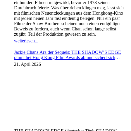
einhundert Filmen mitgewirkt, bevor er 1978 seinen
Durchbruch feierte. Was übertrieben klingen mag, lässt sich
mit filmischen Neuentdeckungen aus dem Hongkong-Kino
mit jedem neuen Jahr fast eindeutig belegen. Nur ein paar
Filme der Shaw Brothers scheinen noch einen endgültigen
Beweis zu fordern, auch wenn Chan schon lange selbst
zugibt, Teil der Produktion gewesen zu sein.
weiterlesen...
Jackie Chans Ära der Sequels: THE SHADOW’S EDGE
räumt bei Hong Kong Film Awards ab und sichert sich
Fortsetzung
21. April 2026
THE SHADOW’S EDGE (deutscher Titel: SHADOW