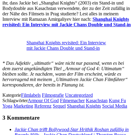
ihr, dass Jackie bei „Shanghai Knights“ (2003) ein Stand-in und
Bodydouble aus Kasachstan verwendete, der zu der Zeit zufällig in
der Nähe des Filmsets in Prag studierte? Lest alles in meinem
Interview mit Ramazan Amirgaliyev hier nach:
Shanghai Knights
revisited: Ein Interview mit Jackie Chans Double und Stand-in
Shanghai Knights revisited: Ein Interview
mit Jackie Chans Double und Stand-in
* Das Adjektiv „ultimativ“ wäre nicht nur passend, wenn es bei
dem zuerst angekündigten Titel „Armour of God 4: Ultimatum“
bleiben sollte. Je nachdem, wann der Film erscheint, würde es
hervorragend mit meinem „Ultimativen Jackie Chan Filmführer“
korrespondieren, der bereits in Planung ist.
Kategorie
Filmlabels
Filmografie
Uncategorized
Schlagwörter
Armour Of God
Filmemacher
Kasachstan
Kung Fu
Yoga
Marketing
Referenz
Sequel
Shanghai Knights
Social Media
3 Kommentare
Jackie Chan trifft Bollywood-Star Hrithik Roshan zufällig in
Beverly Hills - Jackie Chan Deutschland | Thorsten Boose