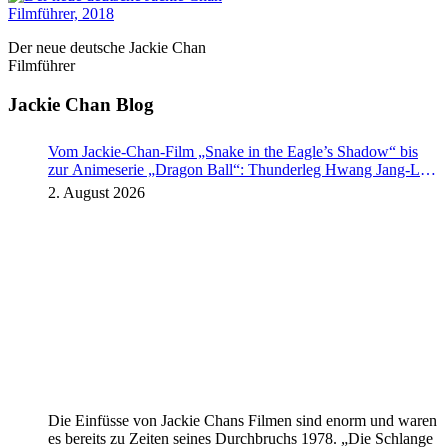
Der neue deutsche Jackie Chan
Filmführer
Jackie Chan Blog
Vom Jackie-Chan-Film „Snake in the Eagle’s Shadow“ bis
zur Animeserie „Dragon Ball“: Thunderleg Hwang Jang-Lee
tritt globale Rechteoffensive los
2. August 2026
Die Einfüsse von Jackie Chans Filmen sind enorm und waren
es bereits zu Zeiten seines Durchbruchs 1978. „Die Schlange