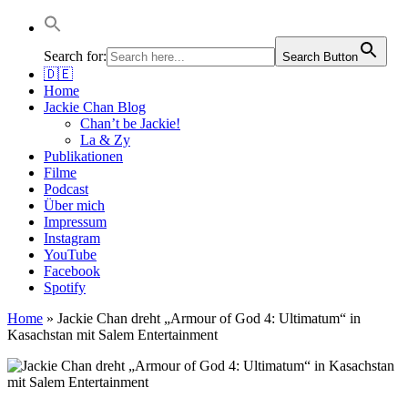
Jackie Chan Deutschland | Thorsten Boose
Autor & Jackie-Chan-Historiker
Search for:
Search Button
🇩🇪
Home
Jackie Chan Blog
Chan’t be Jackie!
La & Zy
Publikationen
Filme
Podcast
Über mich
Impressum
Instagram
YouTube
Facebook
Spotify
Home
»
Jackie Chan dreht „Armour of God 4: Ultimatum“ in
Kasachstan mit Salem Entertainment