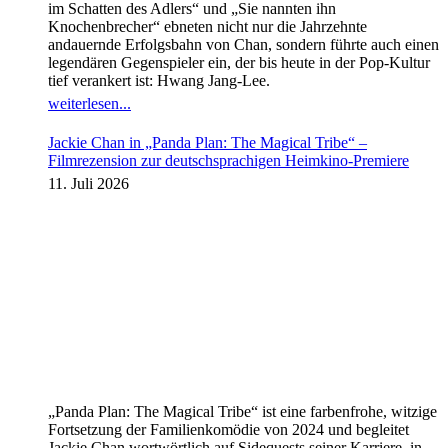
im Schatten des Adlers“ und „Sie nannten ihn
Knochenbrecher“ ebneten nicht nur die Jahrzehnte
andauernde Erfolgsbahn von Chan, sondern führte auch einen
legendären Gegenspieler ein, der bis heute in der Pop-Kultur
tief verankert ist: Hwang Jang-Lee.
weiterlesen...
Jackie Chan in „Panda Plan: The Magical Tribe“ –
Filmrezension zur deutschsprachigen Heimkino-Premiere
11. Juli 2026
„Panda Plan: The Magical Tribe“ ist eine farbenfrohe, witzige
Fortsetzung der Familienkomödie von 2024 und begleitet
Jackie Chan wortwörtlich auf Sidequests seiner Karriere, in