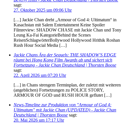
sagt:
27. Oktober 2025 um 09:06 Uhr
[…] Jackie Chan dreht „Armour of God 4: Ultimatum“ in
Kasachstan mit Salem Entertainment Keine Spoiler
Filmreview: SHADOW CHASE mit Jackie Chan und Tony
Leung Ka-Fai KategorieBehind the Scenes
ReisenSchlagwörterBollywood Hollywood Hrithik Roshan
Rush Hour Social Media […]
Jackie Chans Ära der Sequels: THE SHADOW’S EDGE
räumt bei Hong Kong Film Awards ab und sichert sich
Fortsetzung - Jackie Chan Deutschland | Thorsten Boose
sagt:
22. April 2026 um 07:20 Uhr
[…] in Chans strengem Terminplan, der zuletzt mit weiteren
(angeblichen) Fortsetzungen zu POLICE STORY,
ARMOUR OF GOD und RUSH HOUR geflutet […]
News-Timeline zur Produktion von "Armour of God 4:
Ultimatum" mit Jackie Chan (UPDATED) - Jackie Chan
Deutschland | Thorsten Boose
sagt:
20. Mai 2026 um 17:17 Uhr