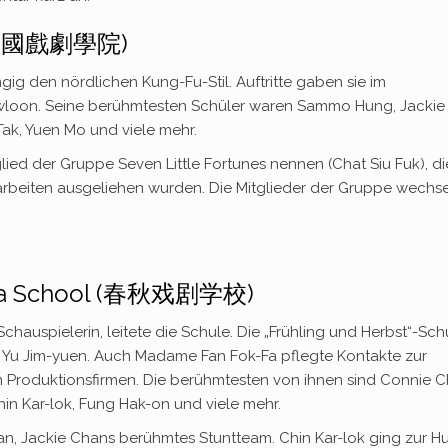
 (中國戲劇學院)
gig den nördlichen Kung-Fu-Stil. Auftritte gaben sie im
Kowloon. Seine berühmtesten Schüler waren Sammo Hung, Jackie
ak, Yuen Mo und viele mehr.
glied der Gruppe Seven Little Fortunes nennen (Chat Siu Fuk), di
marbeiten ausgeliehen wurden. Die Mitglieder der Gruppe wechs
ama School (春秋戏剧学校)
chauspielerin, leitete die Schule. Die „Frühling und Herbst“-Sch
 Yu Jim-yuen. Auch Madame Fan Fok-Fa pflegte Kontakte zur
an Produktionsfirmen. Die berühmtesten von ihnen sind Connie C
in Kar-lok, Fung Hak-on und viele mehr.
an, Jackie Chans berühmtes Stuntteam. Chin Kar-lok ging zur H