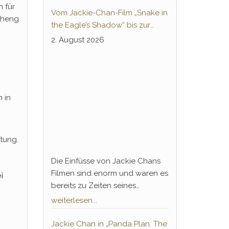
 für
Vom Jackie-Chan-Film „Snake in
 Cheng
the Eagle’s Shadow“ bis zur
Animeserie „Dragon Ball“:
2. August 2026
Thunderleg Hwang Jang-Lee
tritt globale Rechteoffensive los
 in
tung.
Die Einfüsse von Jackie Chans
Filmen sind enorm und waren es
i
bereits zu Zeiten seines
Durchbruchs 1978. „Die
weiterlesen...
Schlange im Schatten des
Adlers“ und „Sie nannten ihn
Jackie Chan in „Panda Plan: The