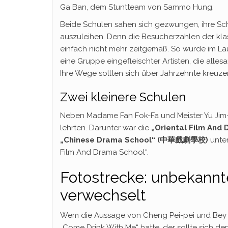
Ga Ban, dem Stuntteam von Sammo Hung.
Beide Schulen sahen sich gezwungen, ihre Sc
auszuleihen. Denn die Besucherzahlen der kla
einfach nicht mehr zeitgemäß. So wurde im La
eine Gruppe eingefleischter Artisten, die all
Ihre Wege sollten sich über Jahrzehnte kreuze
Zwei kleinere Schulen
Neben Madame Fan Fok-Fa und Meister Yu Jim
lehrten. Darunter war die
„Oriental Film An
„Chinese Drama School“ (中華戲劇學校)
unter
Film And Drama School“.
Fotostrecke: unbekannt
verwechselt
Wem die Aussage von Cheng Pei-pei und Bey Lo
„Come Drink With Me“ hatte, der sollte sich d