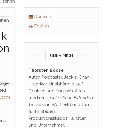
zu sehen
Deutsch
English
nk
on
ÜBER MICH
Thorsten Boose
Autor, Podcaster, Jackie-Chan-
nzige
Historiker. Unabhängig, auf
zelt
Deutsch und Englisch. Alles
n.com
rund ums
Jackie Chan Extended
Universe
in Wort, Bild und Ton
für Filmlabels,
Produktionsstudios, Künstler
ink
und Unternehmer.