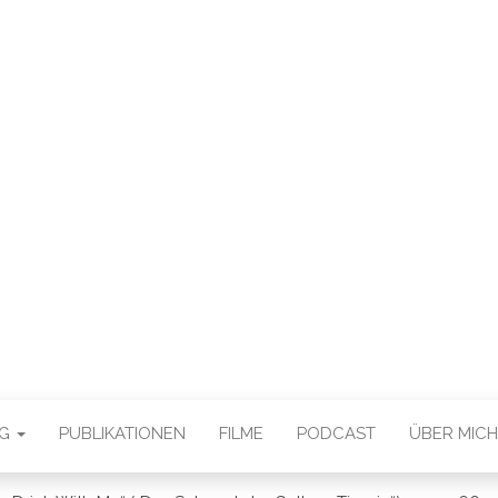
E CHAN DEUTSCH
THORSTEN BOOS
OG
PUBLIKATIONEN
FILME
PODCAST
ÜBER MICH