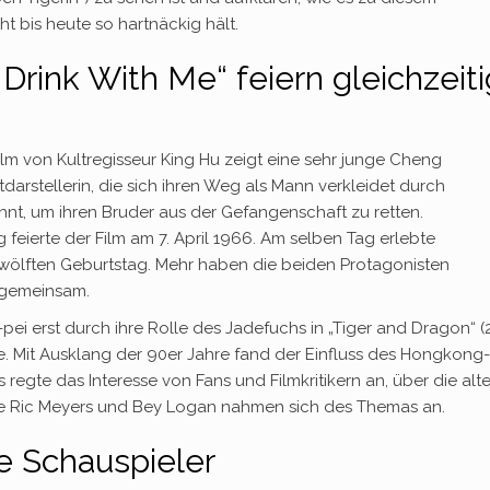
t bis heute so hartnäckig hält.
rink With Me“ feiern gleichzeiti
lm von Kultregisseur King Hu zeigt eine sehr junge Cheng
tdarstellerin, die sich ihren Weg als Mann verkleidet durch
hnt, um ihren Bruder aus der Gefangenschaft zu retten.
feierte der Film am 7. April 1966. Am selben Tag erlebte
wölften Geburtstag. Mehr haben die beiden Protagonisten
t gemeinsam.
i erst durch ihre Rolle des Jadefuchs in „Tiger and Dragon“ (
. Mit Ausklang der 90er Jahre fand der Einfluss des Hongkong-
regte das Interesse von Fans und Filmkritikern an, über die alte
wie Ric Meyers und Bey Logan nahmen sich des Themas an.
e Schauspieler