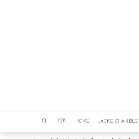
Autor & Jackie-Chan-Historiker
JACKI
🇩🇪
HOME
JACKIE CHAN BL