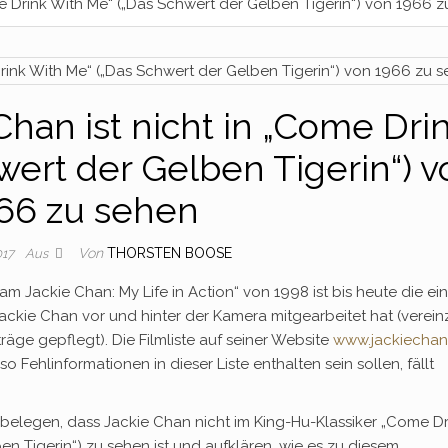
me Drink With Me“ („Das Schwert der Gelben Tigerin“) von 1966 
Chan ist nicht in „Come Dri
wert der Gelben Tigerin“) v
66 zu sehen
Von
THORSTEN BOOSE
017
Aus
 am Jackie Chan: My Life in Action“ von 1998 ist bis heute die ei
 Jackie Chan vor und hinter der Kamera mitgearbeitet hat (verein
äge gepflegt). Die Filmliste auf seiner Website
www.jackiecha
o Fehlinformationen in dieser Liste enthalten sein sollen, fällt
belegen, dass Jackie Chan nicht im King-Hu-Klassiker „Come Dr
ben Tigerin“) zu sehen ist und aufklären, wie es zu diesem