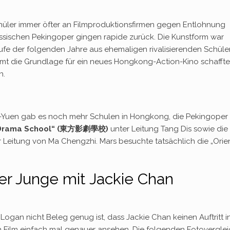
hüler immer öfter an Filmproduktionsfirmen gegen Entlohnung
ssischen Pekingoper gingen rapide zurück. Die Kunstform war
ufe der folgenden Jahre aus ehemaligen rivalisierenden Schüle
esamt die Grundlage für ein neues Hongkong-Action-Kino schaffte
n.
-Yuen gab es noch mehr Schulen in Hongkong, die Pekingoper
d Drama School“ (東方影劇學校)
unter Leitung Tang Dis sowie die
 Leitung von Ma Chengzhi. Mars besuchte tatsächlich die „Orie
er Junge mit Jackie Chan
gan nicht Beleg genug ist, dass Jackie Chan keinen Auftritt i
en Film einfach mal genauer ansehen. Die folgenden Fotovergle