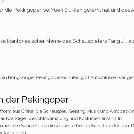
er die Pekingoper bei Yuen Siu-tien gelernt hat und des
hia [kantonesischer Name des Schauspielers Tang Ji], al
u den Hongkonger Pekingoper-Schulen gibt Aufschlüsse, wer ge
n der Pekingoper
tform aus China, die Schauspiel, Gesang, Musik und Akrobatik i
 aufwändiger Gesichtsbemalung und Kostümen erzählt. In
mehrere Schulen, die diese aussterbende Kunstform lehrten. D
tar kurz an.