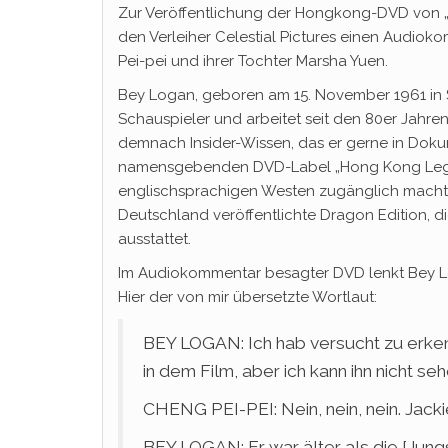
Zur Veröffentlichung der Hongkong-DVD von 
den Verleiher Celestial Pictures einen Audiok
Pei-pei und ihrer Tochter Marsha Yuen.
Bey Logan, geboren am 15. November 1961 in St
Schauspieler und arbeitet seit den 80er Jah
demnach Insider-Wissen, das er gerne in Doku
namensgebenden DVD-Label „Hong Kong Legen
englischsprachigen Westen zugänglich machte. D
Deutschland veröffentlichte Dragon Edition, d
ausstattet.
Im Audiokommentar besagter DVD lenkt Bey Log
Hier der von mir übersetzte Wortlaut:
BEY LOGAN: Ich hab versucht zu erkenn
in dem Film, aber ich kann ihn nicht seh
CHENG PEI-PEI: Nein, nein, nein. Jackie
BEY LOGAN: Er war älter als die [Jungs