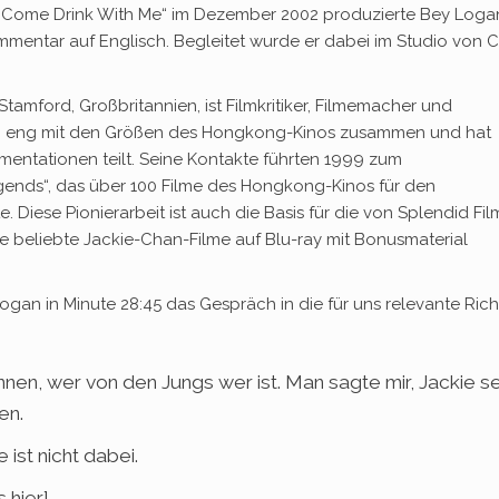
„Come Drink With Me“ im Dezember 2002 produzierte Bey Logan
ommentar auf Englisch. Begleitet wurde er dabei im Studio von
amford, Großbritannien, ist Filmkritiker, Filmemacher und
ren eng mit den Größen des Hongkong-Kinos zusammen und hat
mentationen teilt. Seine Kontakte führten 1999 zum
ds“, das über 100 Filme des Hongkong-Kinos für den
iese Pionierarbeit ist auch die Basis für die von Splendid Film
ie beliebte Jackie-Chan-Filme auf Blu-ray mit Bonusmaterial
an in Minute 28:45 das Gespräch in die für uns relevante Rich
en, wer von den Jungs wer ist. Man sagte mir, Jackie se
en.
 ist nicht dabei.
 hier].