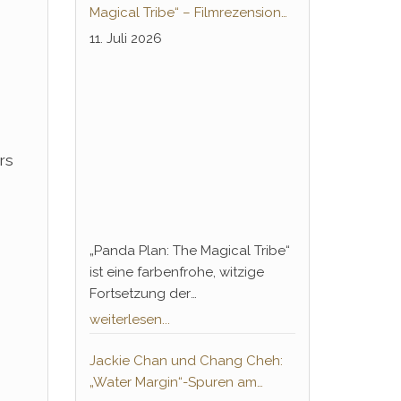
Knochenbrecher“ ebneten nicht
Magical Tribe“ – Filmrezension
nur die Jahrzehnte andauernde
zur deutschsprachigen
11. Juli 2026
Erfolgsbahn von Chan, sondern
Heimkino-Premiere
führte auch einen legendären
Gegenspieler ein, der bis heute
in der Pop-Kultur tief verankert
ist: Hwang Jang-Lee.
rs
„Panda Plan: The Magical Tribe“
ist eine farbenfrohe, witzige
Fortsetzung der
Familienkomödie von 2024 und
weiterlesen...
begleitet Jackie Chan
wortwörtlich auf Sidequests
Jackie Chan und Chang Cheh:
seiner Karriere, in denen er sich
„Water Margin“-Spuren am