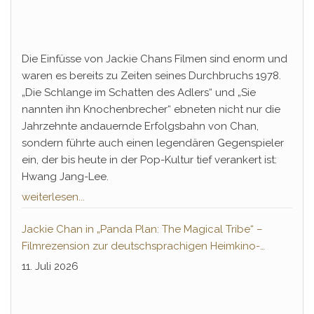
Die Einfüsse von Jackie Chans Filmen sind enorm und
waren es bereits zu Zeiten seines Durchbruchs 1978.
„Die Schlange im Schatten des Adlers“ und „Sie
nannten ihn Knochenbrecher“ ebneten nicht nur die
Jahrzehnte andauernde Erfolgsbahn von Chan,
sondern führte auch einen legendären Gegenspieler
ein, der bis heute in der Pop-Kultur tief verankert ist:
Hwang Jang-Lee.
weiterlesen...
Jackie Chan in „Panda Plan: The Magical Tribe“ –
Filmrezension zur deutschsprachigen Heimkino-
Premiere
11. Juli 2026