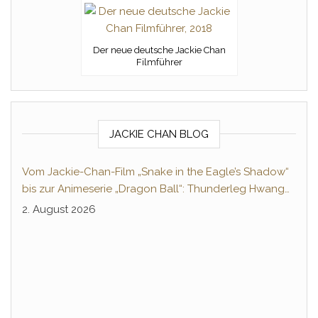
Der neue deutsche Jackie Chan
Filmführer
JACKIE CHAN BLOG
Vom Jackie-Chan-Film „Snake in the Eagle’s Shadow“
bis zur Animeserie „Dragon Ball“: Thunderleg Hwang
Jang-Lee tritt globale Rechteoffensive los
2. August 2026