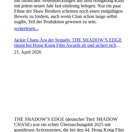
mit filmischen Neuentdeckungen aus dem Hongkong-Kino
mit jedem neuen Jahr fast eindeutig belegen. Nur ein paar
Filme der Shaw Brothers scheinen noch einen endgültigen
Beweis zu fordern, auch wenn Chan schon lange selbst
zugibt, Teil der Produktion gewesen zu sein.
weiterlesen...
Jackie Chans Ära der Sequels: THE SHADOW’S EDGE
räumt bei Hong Kong Film Awards ab und sichert sich
Fortsetzung
21. April 2026
THE SHADOW’S EDGE (deutscher Titel: SHADOW
CHASE) war ein echter Überraschungshit 2025 mit
grandiosen Actionszenen, die bei den 44. Hong Kong Film