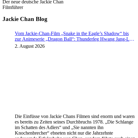
Der neue deutsche Jackie Chan
Filmführer
Jackie Chan Blog
Vom Jackie-Chan-Film „Snake in the Eagle’s Shadow“ bis
zur Animeserie „Dragon Ball“: Thunderleg Hwang Jang-Lee
tritt globale Rechteoffensive los
2. August 2026
Die Einfüsse von Jackie Chans Filmen sind enorm und waren
es bereits zu Zeiten seines Durchbruchs 1978. „Die Schlange
im Schatten des Adlers“ und „Sie nannten ihn
Knochenbrecher“ ebneten nicht nur die Jahrzehnte