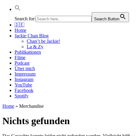
Jackie Chan Deutschland | Thorsten Boose
Autor & Jackie-Chan-Historiker
Search for:
Search Button
🇩🇪
Home
Jackie Chan Blog
Chan’t be Jackie!
La & Zy
Publikationen
Filme
Podcast
Über mich
Impressum
Instagram
YouTube
Facebook
Spotify
Home
»
Merchandise
Nichts gefunden
Das Gesuchte konnte leider nicht gefunden werden. Vielleicht hilft