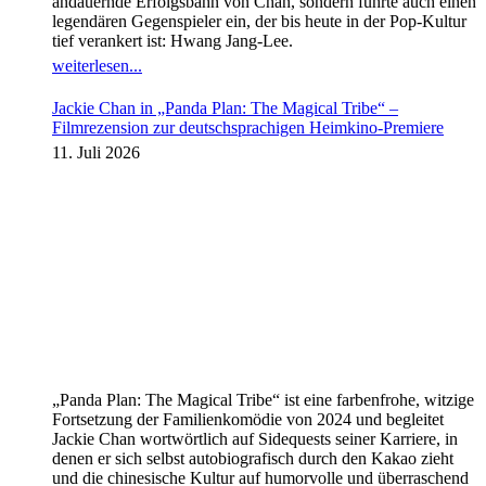
andauernde Erfolgsbahn von Chan, sondern führte auch einen
legendären Gegenspieler ein, der bis heute in der Pop-Kultur
tief verankert ist: Hwang Jang-Lee.
weiterlesen...
Jackie Chan in „Panda Plan: The Magical Tribe“ –
Filmrezension zur deutschsprachigen Heimkino-Premiere
11. Juli 2026
„Panda Plan: The Magical Tribe“ ist eine farbenfrohe, witzige
Fortsetzung der Familienkomödie von 2024 und begleitet
Jackie Chan wortwörtlich auf Sidequests seiner Karriere, in
denen er sich selbst autobiografisch durch den Kakao zieht
und die chinesische Kultur auf humorvolle und überraschend